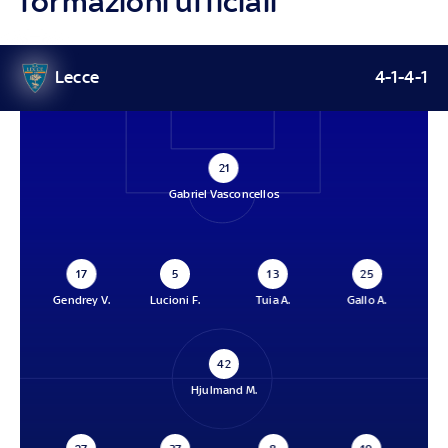
formazioni ufficiali
Lecce
4-1-4-1
21
Gabriel Vasconcellos
17
5
13
25
Gendrey V.
Lucioni F.
Tuia A.
Gallo A.
42
Hjulmand M.