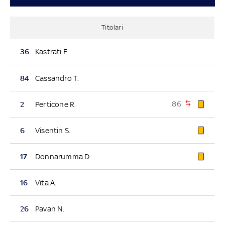
Titolari
36
Kastrati E.
84
Cassandro T.
86'
2
Perticone R.
6
Visentin S.
17
Donnarumma D.
16
Vita A.
26
Pavan N.