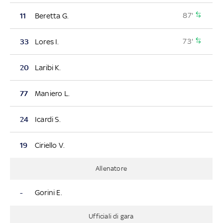
87'
11
Beretta G.
73'
33
Lores I.
20
Laribi K.
77
Maniero L.
24
Icardi S.
19
Ciriello V.
Allenatore
-
Gorini E.
Ufficiali di gara