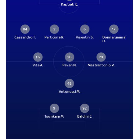
Kastrati E.
84
2
6
17
Cassandro T.
Perticone R.
Visentin S.
Donnarumma
D.
16
26
29
Vita A.
Pavan N.
Mastrantonio V.
48
Antonucci M.
9
92
Tounkara M.
Baldini E.