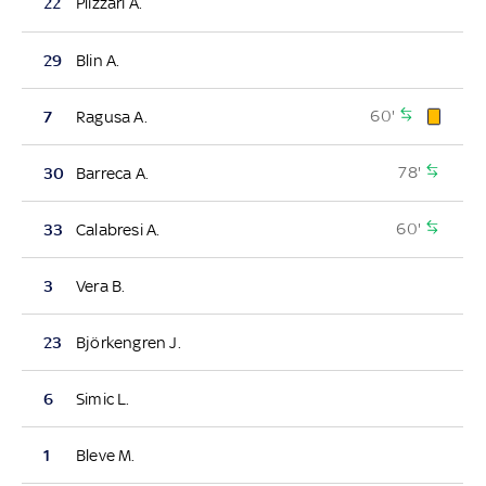
22
Plizzari A.
29
Blin A.
60'
7
Ragusa A.
78'
30
Barreca A.
60'
33
Calabresi A.
3
Vera B.
23
Björkengren J.
6
Simic L.
1
Bleve M.