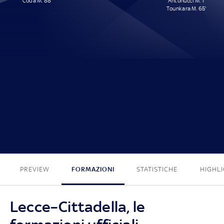
Coda M. 88'
Antonucci M. 1'
Tounkara M. 65'
1 - 2
PREVIEW
FORMAZIONI
STATISTICHE
HIGHL
Lecce–Cittadella, le