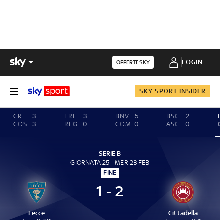
LOGIN
OFFERTE SKY
SKY SPORT INSIDER
CRT
3
FRI
3
BNV
5
BSC
2
COS
3
REG
0
COM
0
ASC
0
SERIE B
GIORNATA 25 - MER 23 FEB
FINE
1 - 2
Lecce
Cittadella