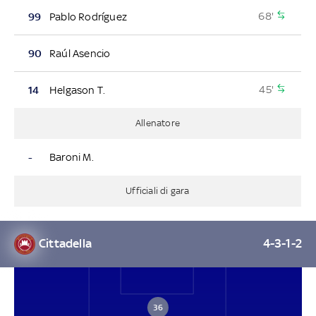
68'
99
Pablo Rodríguez
90
Raúl Asencio
45'
14
Helgason T.
Allenatore
-
Baroni M.
Ufficiali di gara
Cittadella
4-3-1-2
36