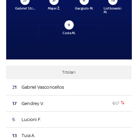
27
37
8
19
Gabriel Str...
Majer Ž.
Gargiulo M.
Listkowski
M.
9
Coda M.
Titolari
21
Gabriel Vasconcellos
60'
17
Gendrey V.
5
Lucioni F.
13
Tuia A.