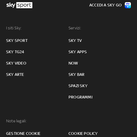
ACCEDI A SKY GO
I siti Sky:
Servizi:
SKY SPORT
SKY TV
SKY TG24
SKY APPS
SKY VIDEO
NOW
SKY ARTE
SKY BAR
SPAZI SKY
PROGRAMMI
Note legali:
GESTIONE COOKIE
COOKIE POLICY