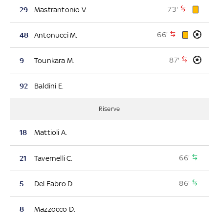
73'
29
Mastrantonio V.
66'
48
Antonucci M.
87'
9
Tounkara M.
92
Baldini E.
Riserve
18
Mattioli A.
66'
21
Tavernelli C.
86'
5
Del Fabro D.
8
Mazzocco D.