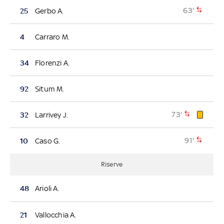
63'
25
Gerbo A.
4
Carraro M.
34
Florenzi A.
92
Situm M.
73'
32
Larrivey J.
91'
10
Caso G.
Riserve
48
Arioli A.
21
Vallocchia A.