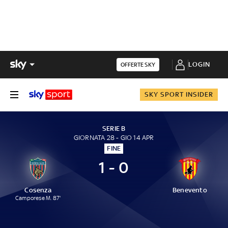
LOGIN
OFFERTE SKY
SKY SPORT INSIDER
SERIE B
GIORNATA 28 - GIO 14 APR
FINE
1 - 0
Cosenza
Benevento
Camporese M. 87'