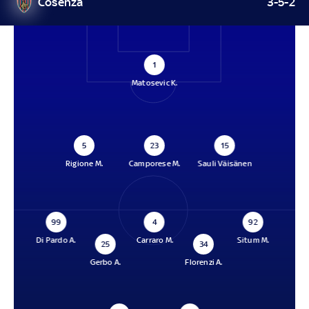
Cosenza
3-5-2
1
Matosevic K.
5
23
15
Rigione M.
Camporese M.
Sauli Väisänen
99
4
92
Di Pardo A.
Carraro M.
Situm M.
25
34
Gerbo A.
Florenzi A.