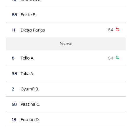
88
Forte F.
64'
11
Diego Farias
Riserve
64'
8
Tello A.
38
Talia A.
2
Gyamfi B.
58
Pastina C.
18
Foulon D.