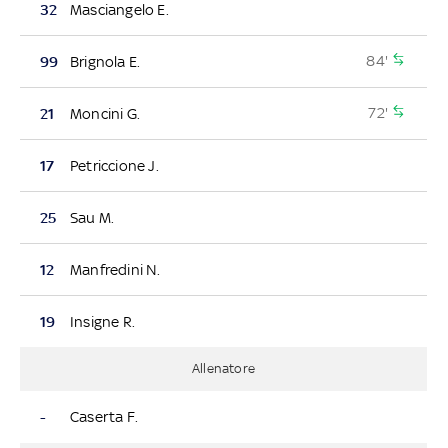
32
Masciangelo E.
84'
99
Brignola E.
72'
21
Moncini G.
17
Petriccione J.
25
Sau M.
12
Manfredini N.
19
Insigne R.
Allenatore
-
Caserta F.