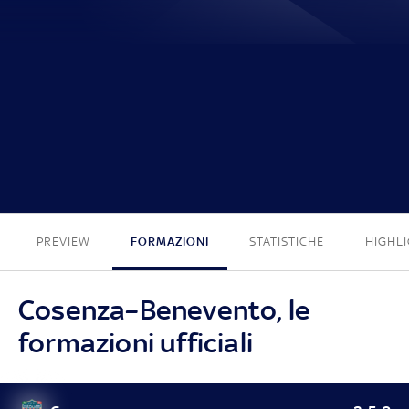
1 - 0
PREVIEW
FORMAZIONI
STATISTICHE
HIGHL
Cosenza–Benevento, le
formazioni ufficiali