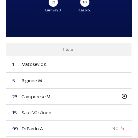
32
10
Larrivey J.
Caso G.
Titolari
1
Matosevic K.
5
Rigione M.
23
Camporese M.
15
Sauli Väisänen
90'
99
Di Pardo A.