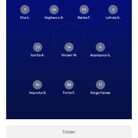
7
14
93
3
Elia S.
Vogliacco A.
Barba F.
Letizia G.
23
24
4
Ionita A.
Viviani M.
Acampora G.
16
88
11
Improta R.
Forte F.
Diego Farias
Titolari