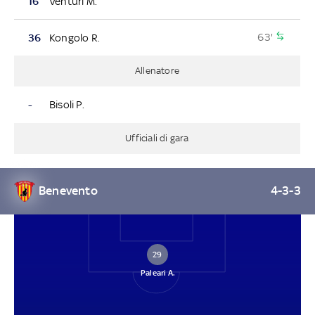
16
Venturi M.
63'
36
Kongolo R.
Allenatore
-
Bisoli P.
Ufficiali di gara
Benevento
4-3-3
29
Paleari A.