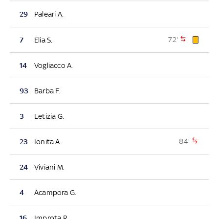
29
Paleari A.
72'
7
Elia S.
14
Vogliacco A.
93
Barba F.
3
Letizia G.
84'
23
Ionita A.
24
Viviani M.
4
Acampora G.
16
Improta R.