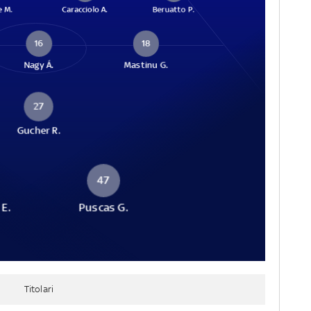
e M.
Caracciolo A.
Beruatto P.
16
18
Nagy Á.
Mastinu G.
27
Gucher R.
47
 E.
Puscas G.
Titolari