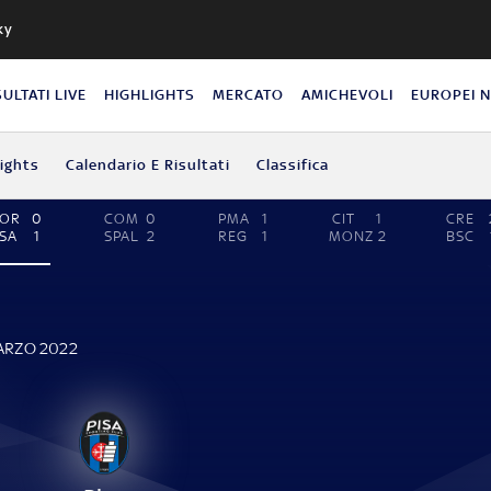
ky
SULTATI LIVE
HIGHLIGHTS
MERCATO
AMICHEVOLI
EUROPEI 
lights
Calendario E Risultati
Classifica
POR
0
COM
0
PMA
1
CIT
1
CRE
SA
1
SPAL
2
REG
1
MONZ
2
BSC
MARZO 2022