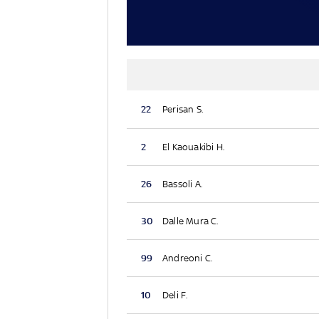
22
Perisan S.
2
El Kaouakibi H.
26
Bassoli A.
30
Dalle Mura C.
99
Andreoni C.
10
Deli F.