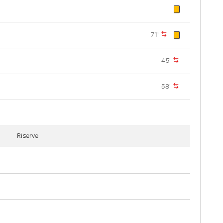
71'
45'
58'
Riserve