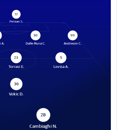
22
Perisan S.
30
99
 A.
Dalle Mura C.
Andreoni C.
23
5
Torrasi E.
Lovisa A.
36
Vokic D.
28
Cambiaghi N.