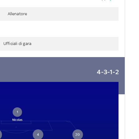
Allenatore
Ufficiali di gara
4-3-1-2
1
Nícolas
4
20