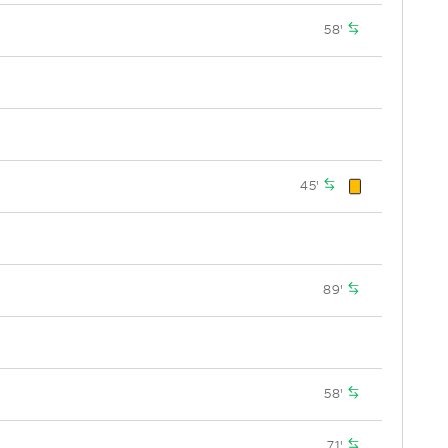
58'
45'
89'
58'
71'