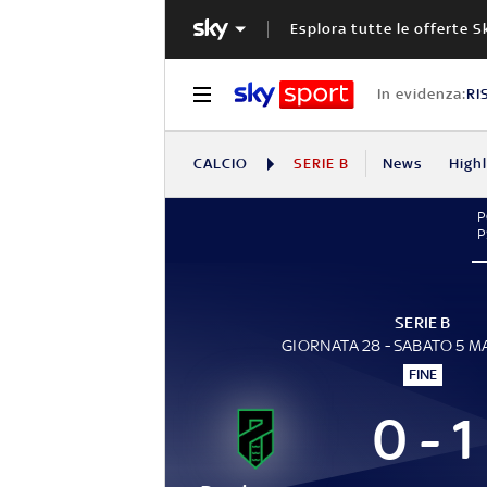
Esplora tutte le offerte S
In evidenza:
RI
CALCIO
SERIE B
News
High
P
SERIE B
GIORNATA 28 - SABATO 5 
FINE
0 - 1