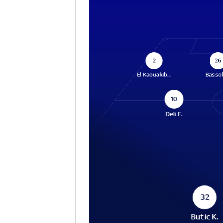
2
26
El Kaouakib...
Bassoli
10
Deli F.
32
Butic K.