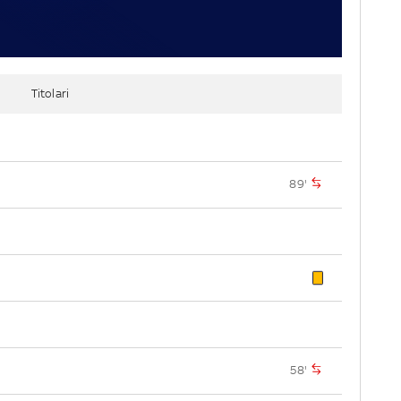
Titolari
89'
58'