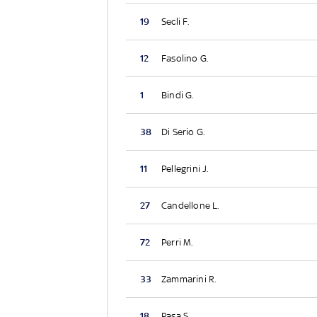
19
Secli F.
12
Fasolino G.
1
Bindi G.
38
Di Serio G.
11
Pellegrini J.
27
Candellone L.
72
Perri M.
33
Zammarini R.
18
Pasa S.