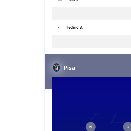
-
Tedino B.
Pisa
19
3