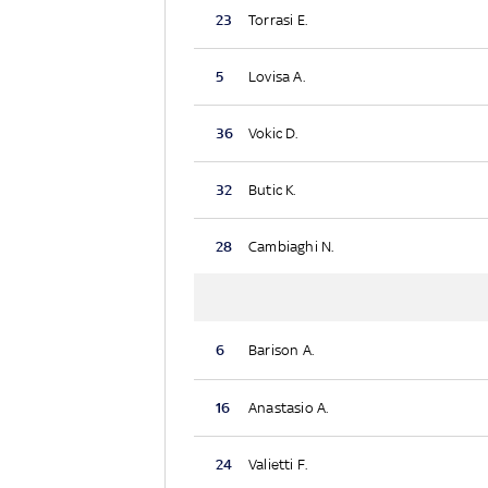
23
Torrasi E.
5
Lovisa A.
36
Vokic D.
32
Butic K.
28
Cambiaghi N.
6
Barison A.
16
Anastasio A.
24
Valietti F.