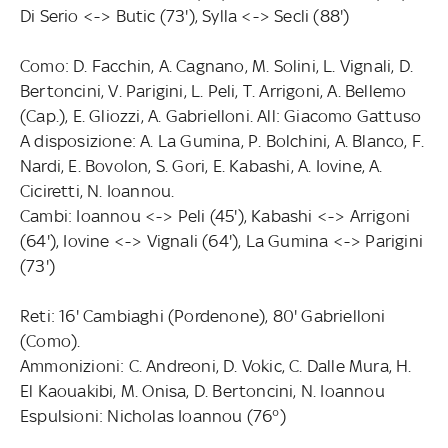
Di Serio <-> Butic (73'), Sylla <-> Secli (88')
Como: D. Facchin, A. Cagnano, M. Solini, L. Vignali, D.
Bertoncini, V. Parigini, L. Peli, T. Arrigoni, A. Bellemo
(Cap.), E. Gliozzi, A. Gabrielloni. All: Giacomo Gattuso
A disposizione: A. La Gumina, P. Bolchini, A. Blanco, F.
Nardi, E. Bovolon, S. Gori, E. Kabashi, A. Iovine, A.
Ciciretti, N. Ioannou.
Cambi: Ioannou <-> Peli (45'), Kabashi <-> Arrigoni
(64'), Iovine <-> Vignali (64'), La Gumina <-> Parigini
(73')
Reti: 16' Cambiaghi (Pordenone), 80' Gabrielloni
(Como).
Ammonizioni: C. Andreoni, D. Vokic, C. Dalle Mura, H.
El Kaouakibi, M. Onisa, D. Bertoncini, N. Ioannou
Espulsioni: Nicholas Ioannou (76°)