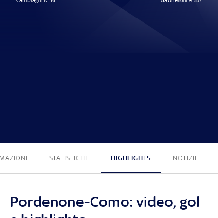
Cambiaghi N. 16'
Gabrielloni A. 80'
1 - 1
MAZIONI
STATISTICHE
HIGHLIGHTS
NOTIZIE
Pordenone-Como: video, gol