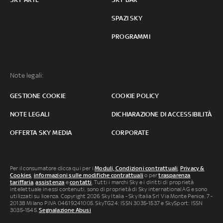
SPAZI SKY
PROGRAMMI
Note legali:
GESTIONE COOKIE
COOKIE POLICY
NOTE LEGALI
DICHIARAZIONE DI ACCESSIBILITÀ
OFFERTA SKY MEDIA
CORPORATE
Per il consumatore clicca qui per i
Moduli, Condizioni contrattuali
,
Privacy &
Cookies
,
informazioni sulle modifiche contrattuali
o per
trasparenza
tariffaria
,
assistenza
e
contatti
. Tutti i marchi Sky e i diritti di proprietà
intellettuale in essi contenuti, sono di proprietà di Sky international AG e sono
utilizzati su licenza. Copyright 2026 Sky Italia - Sky Italia Srl Via Monte Penice, 7 -
20138 Milano P.IVA 04619241005. SkyTG24: ISSN 3035-1537 e SkySport: ISSN
3035-1545.
Segnalazione Abusi