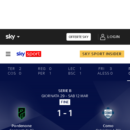
LOGIN
OFFERTE SKY
SKY SPORT INSIDER
TER
2
REG
0
LEC
1
FRI
3
COS
0
PER
1
BSC
1
ALESS
0
SERIE B
GIORNATA 29 - SAB 12 MAR
FINE
1 - 1
Pordenone
Como