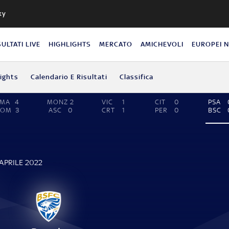
ky
SULTATI LIVE
HIGHLIGHTS
MERCATO
AMICHEVOLI
EUROPEI 
lights
Calendario E Risultati
Classifica
PMA
4
MONZ
2
VIC
1
CIT
0
PSA
COM
3
ASC
0
CRT
1
PER
0
BSC
APRILE 2022