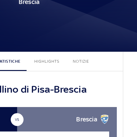
Brescia
0 - 0
ATISTICHE
HIGHLIGHTS
NOTIZIE
lino di Pisa-Brescia
Brescia
VS