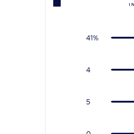
I 
41%
4
5
0