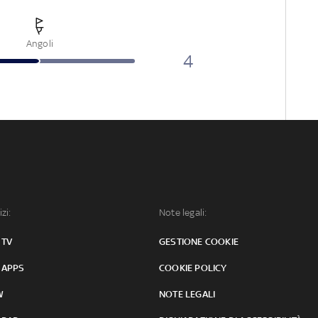
Angoli
4
izi:
Note legali:
 TV
GESTIONE COOKIE
 APPS
COOKIE POLICY
W
NOTE LEGALI