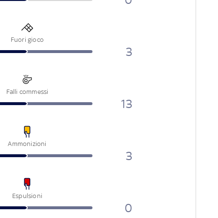
Fuori gioco
3
Falli commessi
13
Ammonizioni
3
Espulsioni
0