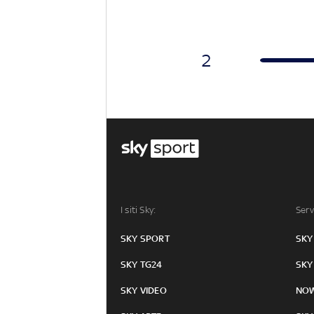
2
I siti Sky:
Serv
SKY SPORT
SKY
SKY TG24
SKY
SKY VIDEO
NO