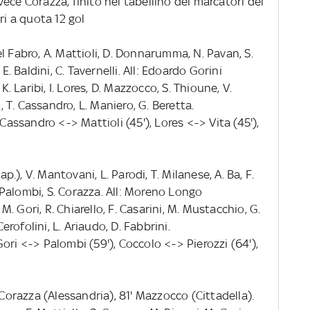
invece Corazza, finito nel tabellino dei marcatori del
ri a quota 12 gol
 Del Fabro, A. Mattioli, D. Donnarumma, N. Pavan, S.
E. Baldini, C. Tavernelli. All: Edoardo Gorini
K. Laribi, I. Lores, D. Mazzocco, S. Thioune, V.
o, T. Cassandro, L. Maniero, G. Beretta.
 Cassandro <-> Mattioli (45'), Lores <-> Vita (45'),
ap.), V. Mantovani, L. Parodi, T. Milanese, A. Ba, F.
S. Palombi, S. Corazza. All: Moreno Longo
 M. Gori, R. Chiarello, F. Casarini, M. Mustacchio, G.
Cerofolini, L. Ariaudo, D. Fabbrini.
ori <-> Palombi (59'), Coccolo <-> Pierozzi (64'),
 Corazza (Alessandria), 81' Mazzocco (Cittadella).