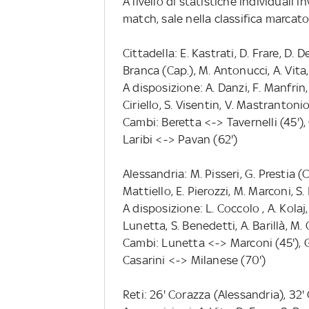
A livello di statistiche individuali 
match, sale nella classifica marcato
Cittadella: E. Kastrati, D. Frare, D.
Branca (Cap.), M. Antonucci, A. Vita, 
A disposizione: A. Danzi, F. Manfrin, 
Ciriello, S. Visentin, V. Mastrantoni
Cambi: Beretta <-> Tavernelli (45'),
Laribi <-> Pavan (62')
Alessandria: M. Pisseri, G. Prestia (C
Mattiello, E. Pierozzi, M. Marconi, 
A disposizione: L. Coccolo , A. Kolaj,
Lunetta, S. Benedetti, A. Barillà, M. 
Cambi: Lunetta <-> Marconi (45'), G
Casarini <-> Milanese (70')
Reti: 26' Corazza (Alessandria), 32'