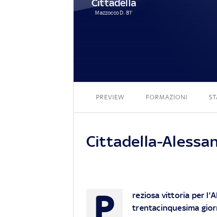
Cittadella
Mazzocco D. 81'
PREVIEW
FORMAZIONI
ST
Cittadella-Alessan
P
reziosa vittoria per l'
trentacinquesima gior