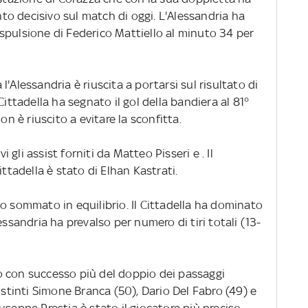
o decisivo sul match di oggi. L'Alessandria ha
spulsione di Federico Mattiello al minuto 34 per
'Alessandria è riuscita a portarsi sul risultato di
Cittadella ha segnato il gol della bandiera al 81°
 è riuscito a evitare la sconfitta.
i gli assist forniti da Matteo Pisseri e . Il
ittadella è stato di Elhan Kastrati.
o sommato in equilibrio. Il Cittadella ha dominato
essandria ha prevalso per numero di tiri totali (13-
o con successo più del doppio dei passaggi
istinti Simone Branca (50), Dario Del Fabro (49) e
useppe Prestia è stato il giocatore più preciso