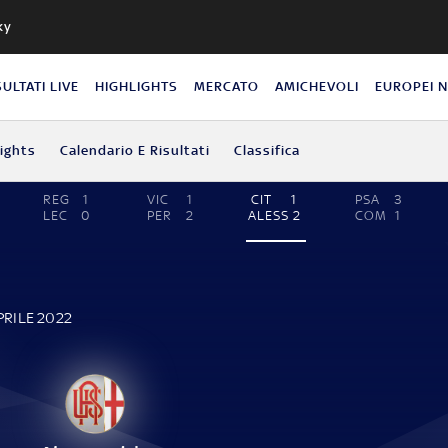
ky
SULTATI LIVE
HIGHLIGHTS
MERCATO
AMICHEVOLI
EUROPEI 
lights
Calendario E Risultati
Classifica
REG
1
VIC
1
CIT
1
PSA
3
LEC
0
PER
2
ALESS
2
COM
1
PRILE 2022