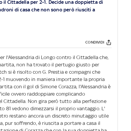
o il Cittadella per 2-1. Decide una doppietta di
padroni di casa che non sono però riusciti a
CONDIVIDI
r l'Alessandria di Longo contro il Cittadella che,
partita, non ha trovato il pertugio giusto per
match si è risolto con G. Prestia e compagni che
2-1 muovendo in maniera importante la propria
artita con il gol di Simone Corazza, l'Alessandria è
ifficile ovvero raddoppiare complicando
l Cittadella. Non gira però tutto alla perfezione
to 81 vedono dimezzarsi il proprio vantaggio. L'
metro restano ancora un discreto minutaggio utile
a, pur soffrendo, è riuscita a portare a casa il
estazione di Corazza che con la sua doppietta ha