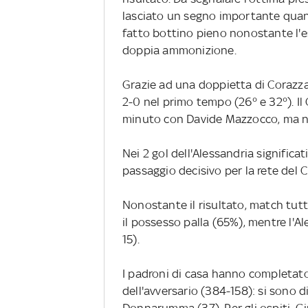
lasciato un segno importante quant
fatto bottino pieno nonostante l'e
doppia ammonizione.
Grazie ad una doppietta di Corazza l
2-0 nel primo tempo (26° e 32°). Il 
minuto con Davide Mazzocco, ma non
Nei 2 gol dell'Alessandria significativ
passaggio decisivo per la rete del C
Nonostante il risultato, match tutt
il possesso palla (65%), mentre l'Al
15).
I padroni di casa hanno completat
dell'avversario (384-158): si sono d
Donnarumma (37). Per gli ospiti, Gi