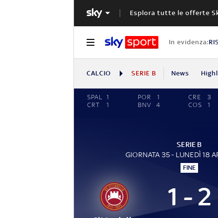
Esplora tutte le offerte S
In evidenza:
RI
CALCIO
SERIE B
News
High
SPAL
1
POR
1
CRE
3
CRT
1
BNV
4
COS
1
SERIE B
GIORNATA 35 - LUNEDÌ 18 A
FINE
1 - 2