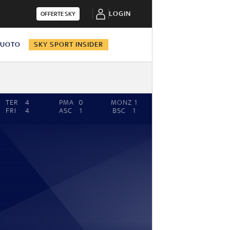
LOGIN
OFFERTE SKY
NUOTO
SKY SPORT INSIDER
TER
4
PMA
0
MONZ
1
FRI
4
ASC
1
BSC
1