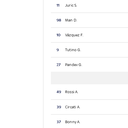
11
Juric S.
98
Man D.
10
Vázquez F.
9
Tutino G.
27
Pandev G.
49
Rossi A.
39
Circati A.
37
Bonny A.