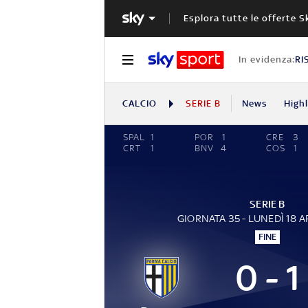
Esplora tutte le offerte S
In evidenza:
RI
CALCIO
SERIE B
News
High
SPAL
1
POR
1
CRE
3
CRT
1
BNV
4
COS
1
SERIE B
GIORNATA 35 - LUNEDÌ 18 A
FINE
0 - 1