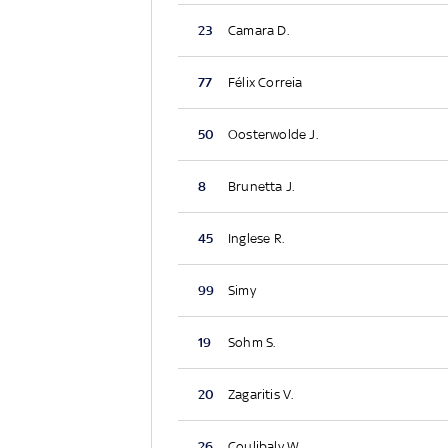
23
Camara D.
77
Félix Correia
50
Oosterwolde J.
8
Brunetta J.
45
Inglese R.
99
Simy
19
Sohm S.
20
Zagaritis V.
26
Coulibaly W.