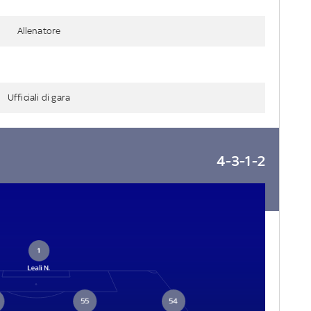
Allenatore
Ufficiali di gara
4-3-1-2
1
Leali N.
55
54