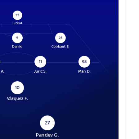
22
Turk M.
5
25
Danilo
Cobbaut E.
11
98
 A.
Juric S.
Man D.
10
Vázquez F.
27
Pandev G.