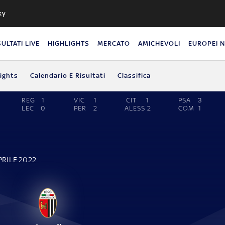
ky
SULTATI LIVE
HIGHLIGHTS
MERCATO
AMICHEVOLI
EUROPEI 
lights
Calendario E Risultati
Classifica
REG
1
VIC
1
CIT
1
PSA
3
LEC
0
PER
2
ALESS
2
COM
1
PRILE 2022