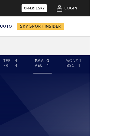
LOGIN
OFFERTE SKY
NUOTO
SKY SPORT INSIDER
TER
4
PMA
0
MONZ
1
FRI
4
ASC
1
BSC
1