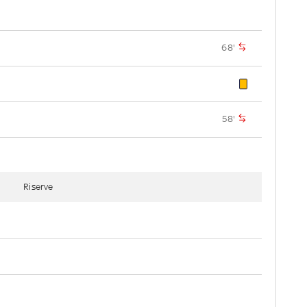
68'
58'
Riserve