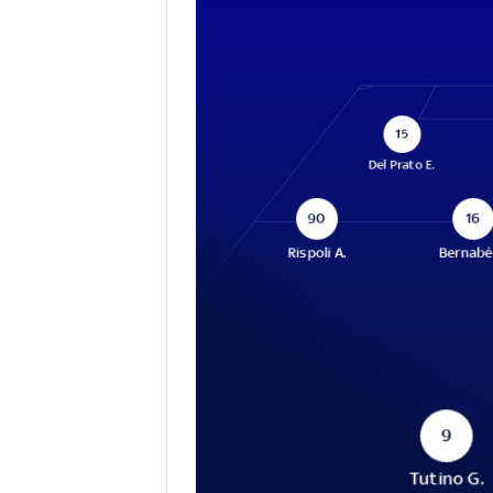
15
Del Prato E.
90
16
Rispoli A.
Bernabé
9
Tutino G.