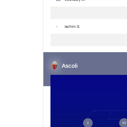
-
Iachini G.
Ascoli
2
33