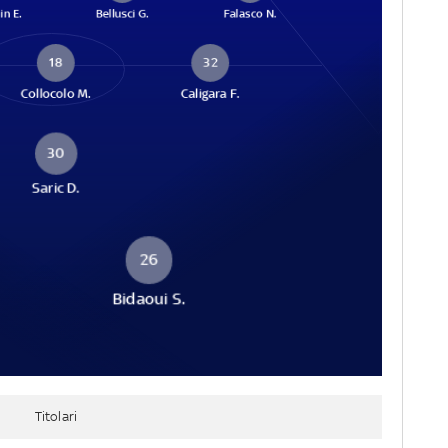
in E.
Bellusci G.
Falasco N.
18
32
Collocolo M.
Caligara F.
30
Saric D.
26
Bidaoui S.
Titolari