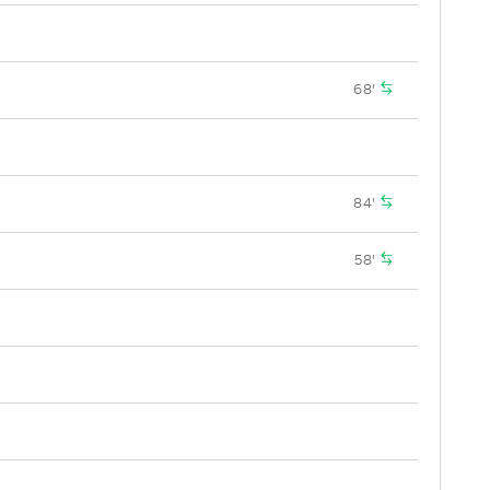
68'
84'
58'