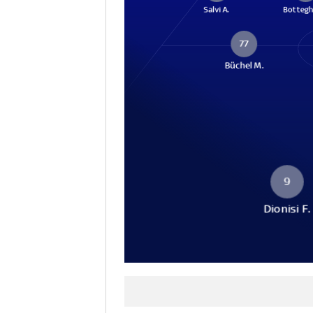
Salvi A.
Bottegh
77
Büchel M.
9
Dionisi F.