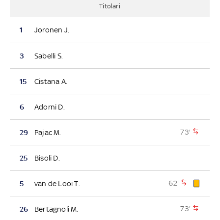
Titolari
1
Joronen J.
3
Sabelli S.
15
Cistana A.
6
Adorni D.
73'
29
Pajac M.
25
Bisoli D.
62'
5
van de Looi T.
73'
26
Bertagnoli M.