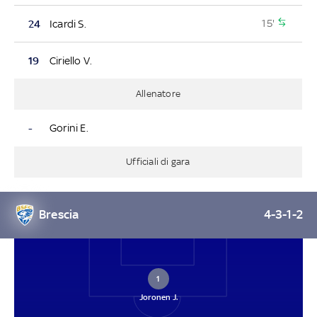
15'
24
Icardi S.
19
Ciriello V.
Allenatore
-
Gorini E.
Ufficiali di gara
Brescia
4-3-1-2
1
Joronen J.