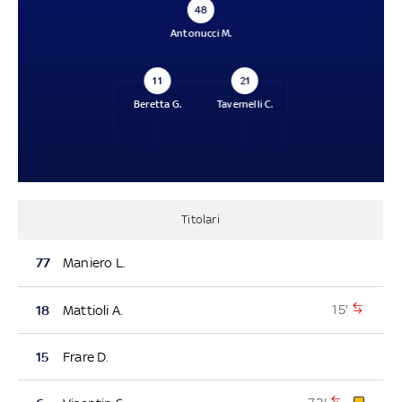
48
Antonucci M.
11
21
Beretta G.
Tavernelli C.
Titolari
77
Maniero L.
15'
18
Mattioli A.
15
Frare D.