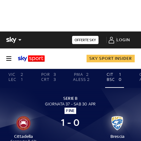
LOGIN
OFFERTE SKY
SKY SPORT INSIDER
VIC
2
POR
3
PMA
2
CIT
1
LEC
1
CRT
3
ALESS
2
BSC
0
SERIE B
GIORNATA 37 - SAB 30 APR
FINE
1 - 0
Cittadella
Brescia