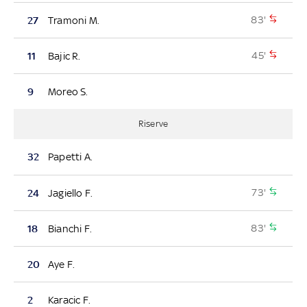
83'
27
Tramoni M.
45'
11
Bajic R.
9
Moreo S.
Riserve
32
Papetti A.
73'
24
Jagiello F.
83'
18
Bianchi F.
20
Aye F.
2
Karacic F.