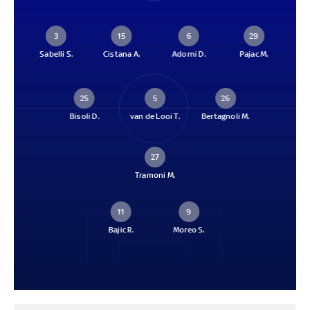
3
15
6
29
Sabelli S.
Cistana A.
Adorni D.
Pajac M.
25
5
26
Bisoli D.
van de Looi T.
Bertagnoli M.
27
Tramoni M.
11
9
Bajic R.
Moreo S.