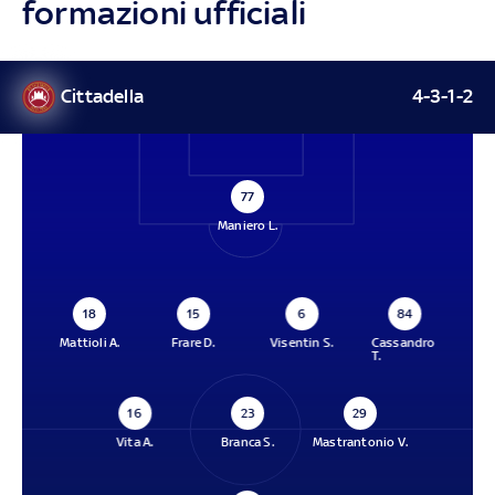
formazioni ufficiali
Cittadella
4-3-1-2
77
Maniero L.
18
15
6
84
Mattioli A.
Frare D.
Visentin S.
Cassandro
T.
16
23
29
Vita A.
Branca S.
Mastrantonio V.