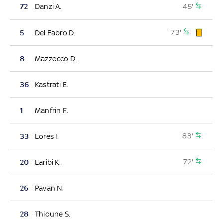
45'
72
Danzi A.
73'
5
Del Fabro D.
8
Mazzocco D.
36
Kastrati E.
1
Manfrin F.
83'
33
Lores I.
72'
20
Laribi K.
26
Pavan N.
28
Thioune S.