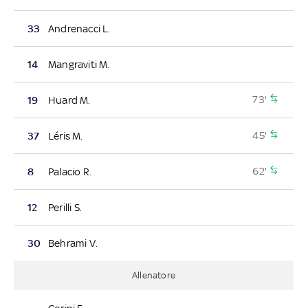
33
Andrenacci L.
14
Mangraviti M.
73'
19
Huard M.
45'
37
Léris M.
62'
8
Palacio R.
12
Perilli S.
30
Behrami V.
Allenatore