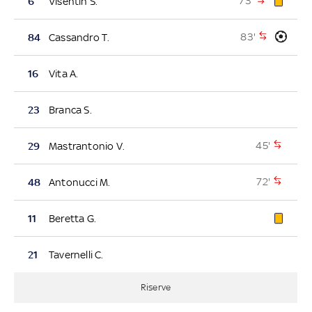
73'
6
Visentin S.
83'
84
Cassandro T.
16
Vita A.
23
Branca S.
45'
29
Mastrantonio V.
72'
48
Antonucci M.
11
Beretta G.
21
Tavernelli C.
Riserve