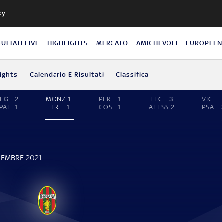
ky
SULTATI LIVE
HIGHLIGHTS
MERCATO
AMICHEVOLI
EUROPEI 
lights
Calendario E Risultati
Classifica
EG
2
MONZ
1
PER
1
LEC
3
VIC
PAL
1
TER
1
COS
1
ALESS
2
PSA
TEMBRE 2021