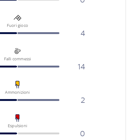
Fuori gioco
4
Falli commessi
14
Ammonizioni
2
Espulsioni
0