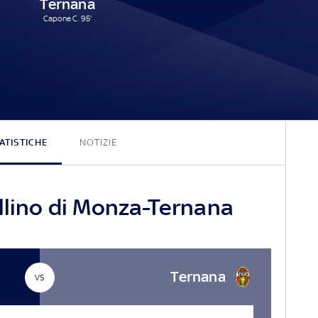
Ternana
Capone C. 95'
1 - 1
ATISTICHE
NOTIZIE
llino di Monza-Ternana
Ternana
VS