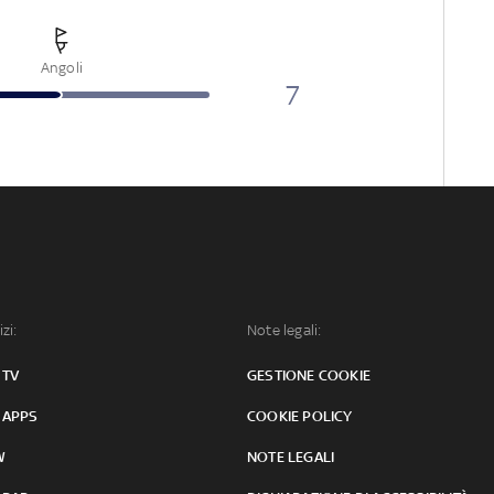
Angoli
7
izi:
Note legali:
 TV
GESTIONE COOKIE
 APPS
COOKIE POLICY
W
NOTE LEGALI