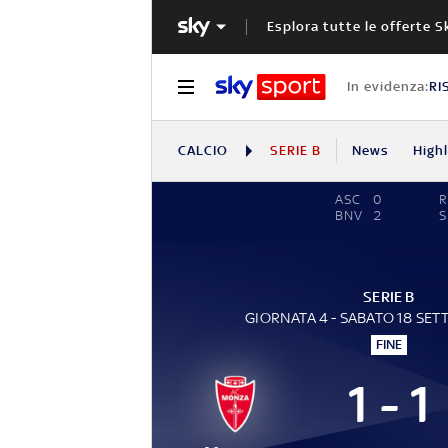
Esplora tutte le offerte S
In evidenza:
RI
CALCIO
SERIE B
News
High
ASC
0
R
BNV
2
S
SERIE B
GIORNATA 4 - SABATO 18 SET
FINE
1 - 1