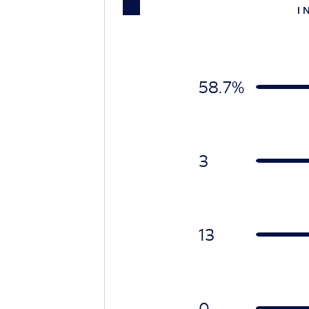
I 
58.7%
3
13
0