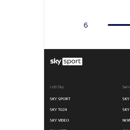
6
I siti Sky:
Serv
SKY SPORT
SKY
SKY TG24
SKY
SKY VIDEO
NO