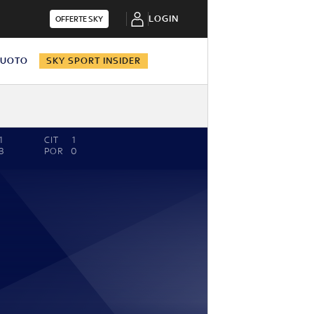
LOGIN
OFFERTE SKY
NUOTO
SKY SPORT INSIDER
1
CIT
1
3
POR
0