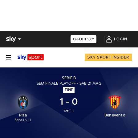
LOGIN
OFFERTE SKY
SKY SPORT INSIDER
SERIE B
SEMIFINALE PLAYOFF - SAB 21 MAG
FINE
1 - 0
Tot: 1-1
Pisa
Benevento
Benali A. 11'