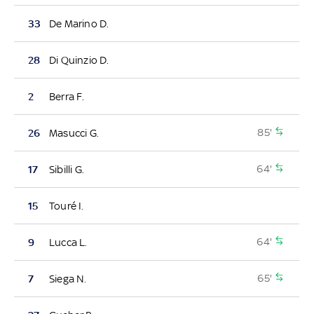
33
De Marino D.
28
Di Quinzio D.
2
Berra F.
85'
26
Masucci G.
64'
17
Sibilli G.
15
Touré I.
64'
9
Lucca L.
65'
7
Siega N.