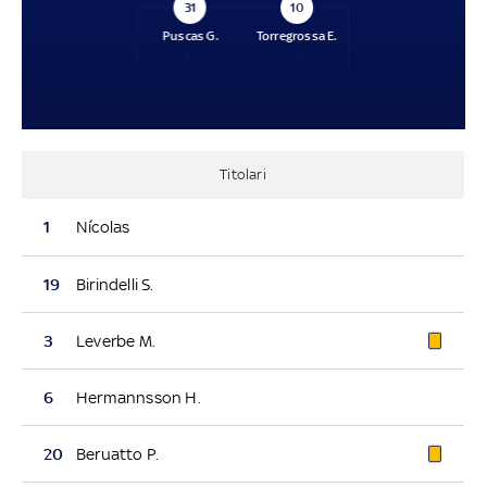
31
10
Puscas G.
Torregrossa E.
Titolari
1
Nícolas
19
Birindelli S.
3
Leverbe M.
6
Hermannsson H.
20
Beruatto P.