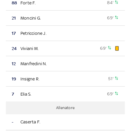
84'
88
Forte F.
69'
21
Moncini G.
17
Petriccione J.
69'
24
Viviani M.
12
Manfredini N.
51'
19
Insigne R.
69'
7
Elia S.
Allenatore
-
Caserta F.