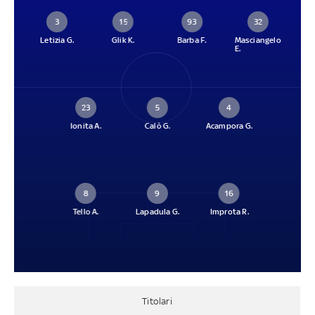
3
15
93
32
Letizia G.
Glik K.
Barba F.
Masciangelo
E.
23
5
4
Ionita A.
Calò G.
Acampora G.
8
9
16
Tello A.
Lapadula G.
Improta R.
Titolari