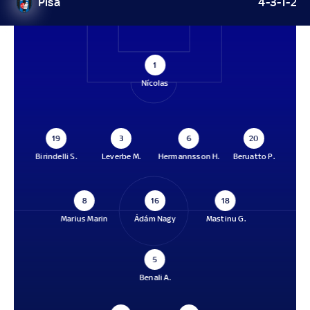
Pisa
4-3-1-2
1
Nícolas
19
3
6
20
Birindelli S.
Leverbe M.
Hermannsson H.
Beruatto P.
8
16
18
Marius Marin
Ádám Nagy
Mastinu G.
5
Benali A.