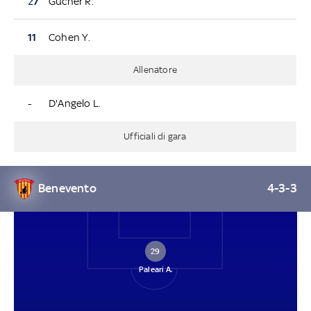
27
Gucher R.
11
Cohen Y.
Allenatore
-
D'Angelo L.
Ufficiali di gara
Benevento
4-3-3
29
Paleari A.