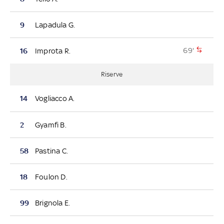
9
Lapadula G.
69'
16
Improta R.
Riserve
14
Vogliacco A.
2
Gyamfi B.
58
Pastina C.
18
Foulon D.
99
Brignola E.