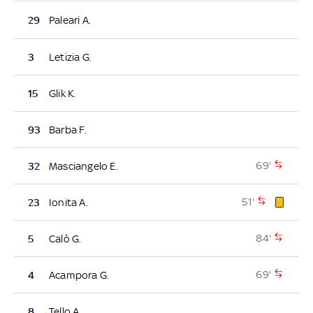
29
Paleari A.
3
Letizia G.
15
Glik K.
93
Barba F.
69'
32
Masciangelo E.
51'
23
Ionita A.
84'
5
Calò G.
69'
4
Acampora G.
8
Tello A.