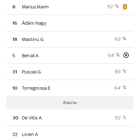
92'
8
Marius Marin
16
Ádám Nagy
65'
18
Mastinu G.
64'
5
Benali A.
85'
31
Puscas G.
64'
10
Torregrossa E.
Riserve
92'
30
De Vitis A.
22
Livieri A.