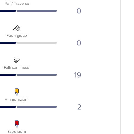
Pali / Traverse
0
Fuori gioco
0
Falli commessi
19
Ammonizioni
2
Espulsioni