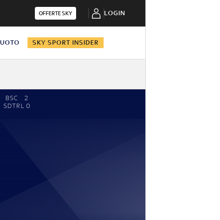
LOGIN
OFFERTE SKY
NUOTO
SKY SPORT INSIDER
BSC
2
SDTRL
0