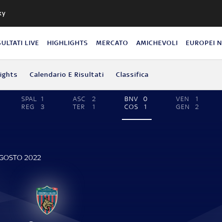
ky
SULTATI LIVE
HIGHLIGHTS
MERCATO
AMICHEVOLI
EUROPEI 
lights
Calendario E Risultati
Classifica
SPAL
1
ASC
2
BNV
0
VEN
1
REG
3
TER
1
COS
1
GEN
2
AGOSTO 2022