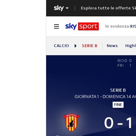
Esplora tutte le offerte S
In evidenza:
RI
CALCIO
SERIE B
News
High
MOD
0
FRI
1
SERIE B
GIORNATA 1 - DOMENICA 14 
FINE
0 - 1