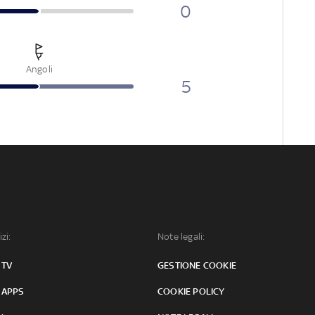
0
Angoli
5
izi:
Note legali:
 TV
GESTIONE COOKIE
 APPS
COOKIE POLICY