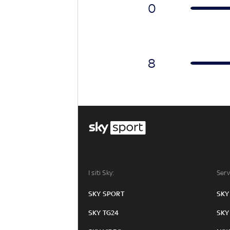
0
8
I siti Sky:
Serv
SKY SPORT
SKY
SKY TG24
SKY