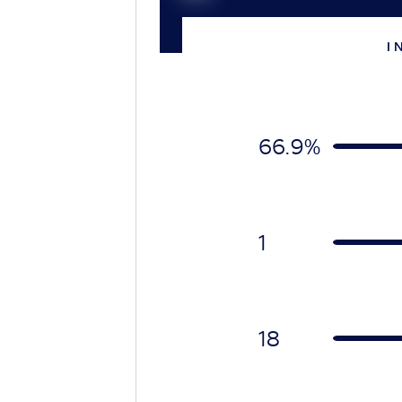
I 
66.9%
1
18