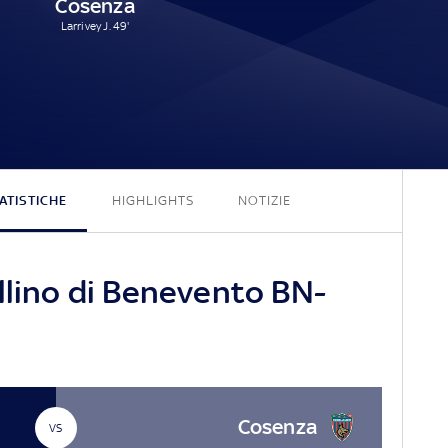
Cosenza
Larrivey J. 49'
0 - 1
ATISTICHE
HIGHLIGHTS
NOTIZIE
llino di Benevento BN-
Cosenza
VS