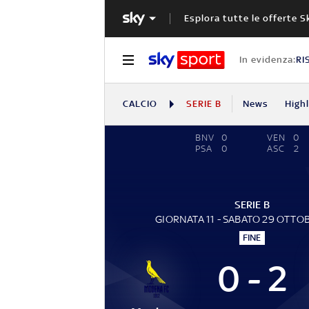
Esplora tutte le offerte S
In evidenza:
RI
CALCIO
SERIE B
News
High
BNV
0
VEN
0
PSA
0
ASC
2
SERIE B
GIORNATA 11 - SABATO 29 OTTO
FINE
0 - 2