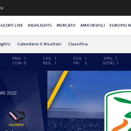
ky
SULTATI LIVE
HIGHLIGHTS
MERCATO
AMICHEVOLI
EUROPEI 
lights
Calendario E Risultati
Classifica
PMA
1
CAG
1
COS
1
SPAL
1
COM
0
REG
1
FRI
2
SDTRL
1
BRE 2022