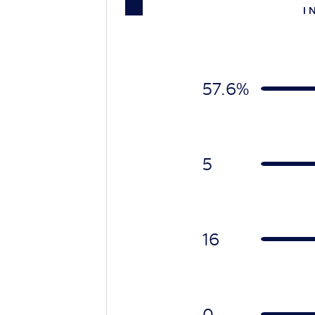
I 
57.6%
5
16
0