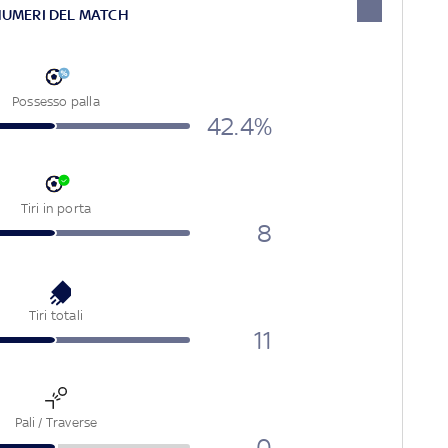
NUMERI DEL MATCH
Possesso palla
42.4%
Tiri in porta
8
Tiri totali
11
Pali / Traverse
0