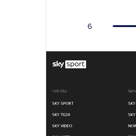
6
I siti Sky:
Serv
SKY SPORT
SKY
SKY TG24
SKY
SKY VIDEO
NO