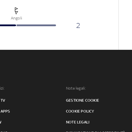
Angoli
2
izi:
Note legali:
 TV
GESTIONE COOKIE
 APPS
COOKIE POLICY
W
NOTE LEGALI