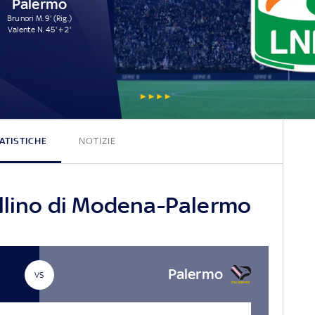
Palermo
Brunori M. 9' (Rig.)
Valente N. 45' + 2'
0 - 2
ATISTICHE
NOTIZIE
ellino di Modena-Palermo
Palermo
VS