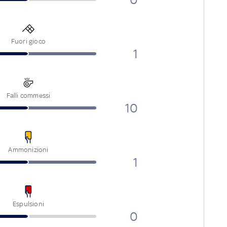
Fuori gioco
1
Falli commessi
10
Ammonizioni
1
Espulsioni
0