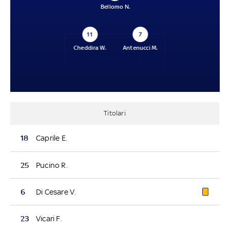
Bellomo N.
11
7
Cheddira W.
Antenucci M.
Titolari
18
Caprile E.
25
Pucino R.
6
Di Cesare V.
23
Vicari F.