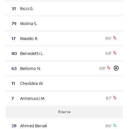
31
Ricci G.
79
Molina S.
86'
17
Maiello R.
68'
80
Benedetti L.
68'
63
Bellomo N.
11
Cheddira W.
87'
7
Antenucci M.
Riserve
86'
28
Ahmed Benali