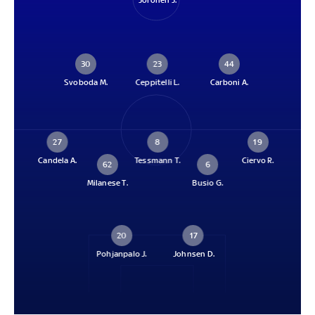
Joronen J.
30
23
44
Svoboda M.
Ceppitelli L.
Carboni A.
27
8
19
Candela A.
Tessmann T.
Ciervo R.
62
6
Milanese T.
Busio G.
20
17
Pohjanpalo J.
Johnsen D.