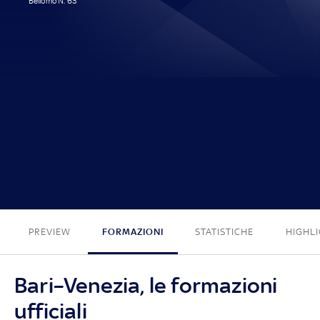
Bellomo N. 63'
1 - 0
PREVIEW
FORMAZIONI
STATISTICHE
HIGHL
Bari–Venezia, le formazioni
ufficiali