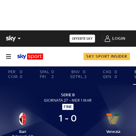
LOGIN
OFFERTE SKY
SKY SPORT INSIDER
PER
0
SPAL
0
BNV
0
CAG
0
COM
0
FRI
2
SDTRL
2
GEN
0
SERIE B
GIORNATA 27 - MER 1 MAR
FINE
1 - 0
Bari
Venezia