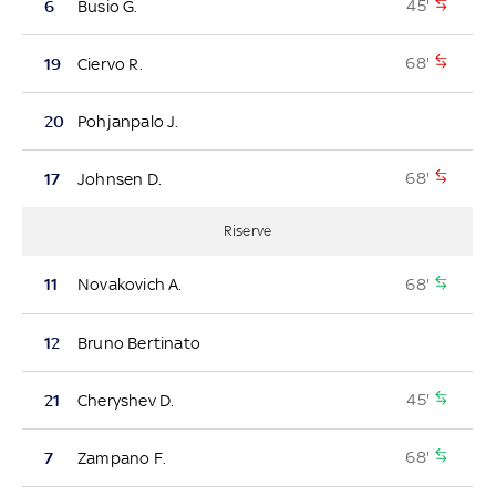
45'
6
Busio G.
68'
19
Ciervo R.
20
Pohjanpalo J.
68'
17
Johnsen D.
Riserve
68'
11
Novakovich A.
12
Bruno Bertinato
45'
21
Cheryshev D.
68'
7
Zampano F.