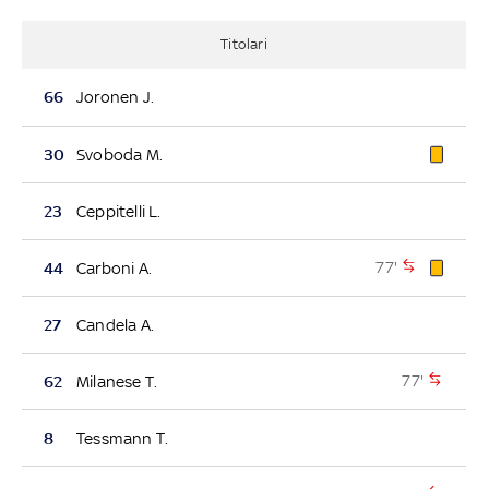
Titolari
66
Joronen J.
30
Svoboda M.
23
Ceppitelli L.
77'
44
Carboni A.
27
Candela A.
77'
62
Milanese T.
8
Tessmann T.