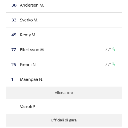
38
Andersen M.
33
Sverko M.
45
Remy M.
77'
77
Ellertsson M.
77'
25
Pierini N.
1
Mäenpää N.
Allenatore
-
Vanoli P.
Ufficiali di gara