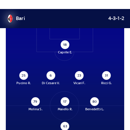
Bari
4-3-1-2
18
Caprile E.
25
6
23
31
Pucino R.
Di Cesare V.
Vicari F.
Ricci G.
79
17
80
Molina S.
Maiello R.
Benedetti L.
63