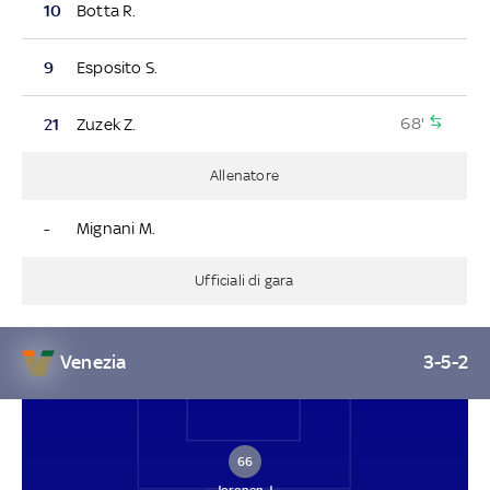
10
Botta R.
9
Esposito S.
68'
21
Zuzek Z.
Allenatore
-
Mignani M.
Ufficiali di gara
Venezia
3-5-2
66