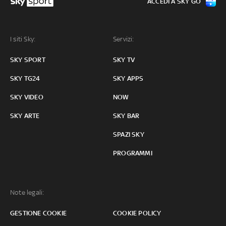
ACCEDI A SKY GO
I siti Sky:
Servizi:
SKY SPORT
SKY TV
SKY TG24
SKY APPS
SKY VIDEO
NOW
SKY ARTE
SKY BAR
SPAZI SKY
PROGRAMMI
Note legali:
GESTIONE COOKIE
COOKIE POLICY