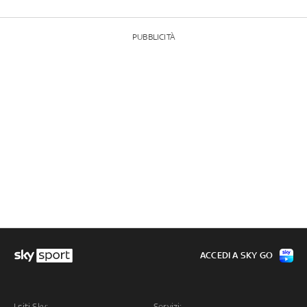
PUBBLICITÀ
ACCEDI A SKY GO
I siti Sky:
Servizi: