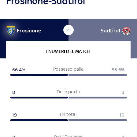
Frosinone-Sudtirol
Frosinone
Sudtirol
VS
I NUMERI DEL MATCH
Possesso palla
66.4%
33.6%
Tiri in porta
8
3
Tiri totali
19
10
Pali / Traverse