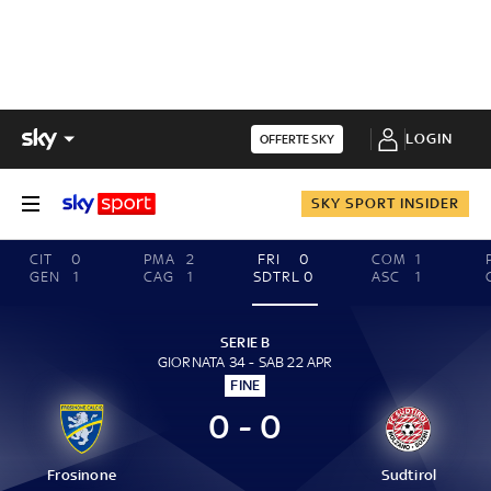
LOGIN
OFFERTE SKY
SKY SPORT INSIDER
CIT
0
PMA
2
FRI
0
COM
1
GEN
1
CAG
1
SDTRL
0
ASC
1
SERIE B
GIORNATA 34 - SAB 22 APR
FINE
0 - 0
Frosinone
Sudtirol