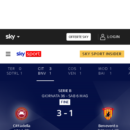
LOGIN
OFFERTE SKY
SKY SPORT INSIDER
TER
0
CIT
3
COS
1
MOD
1
SDTRL
1
BNV
1
VEN
1
BAI
1
SERIE B
GIORNATA 36 - SAB 6 MAG
FINE
3 - 1
Cittadella
Benevento