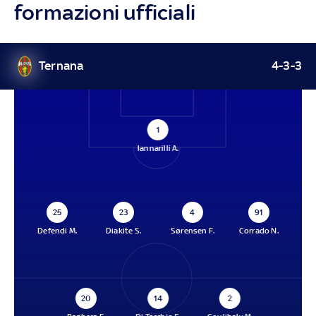
formazioni ufficiali
Ternana
4-3-3
1
Iannarilli A.
25
23
4
91
Defendi M.
Diakite S.
Sørensen F.
Corrado N.
20
14
2