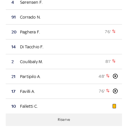
4
Sørensen F.
91
Corrado N.
76'
20
Paghera F.
14
Di Tacchio F.
81'
2
Coulibaly M.
48'
21
Partipilo A.
76'
17
Favilli A.
10
Falletti C.
Riserve