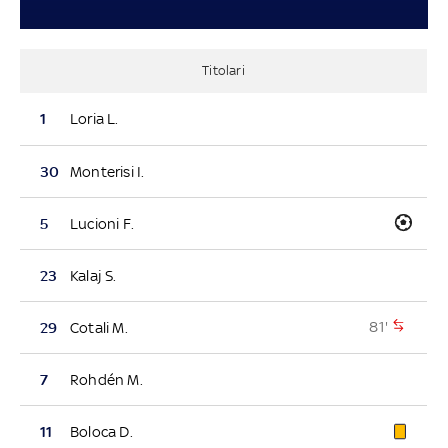
Titolari
1
Loria L.
30
Monterisi I.
5
Lucioni F.
23
Kalaj S.
81'
29
Cotali M.
7
Rohdén M.
11
Boloca D.