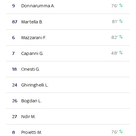
76'
9
Donnarumma A.
81'
87
Martella B.
82'
6
Mazzarani F.
48'
7
Capanni G.
18
Onesti G.
24
Ghiringhelli L.
26
Bogdan L.
27
Ndir M.
76'
8
Proietti M.