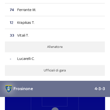
74
Ferrante M.
12
Krapikas T.
33
Vitali T.
Allenatore
-
Lucarelli C.
Ufficiali di gara
Frosinone
4-3-3