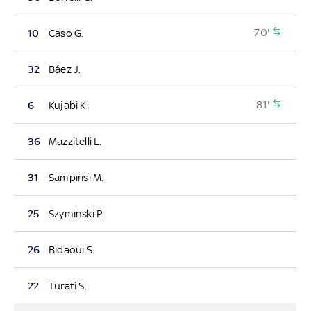
70'
10
Caso G.
32
Báez J.
81'
6
Kujabi K.
36
Mazzitelli L.
31
Sampirisi M.
25
Szyminski P.
26
Bidaoui S.
22
Turati S.