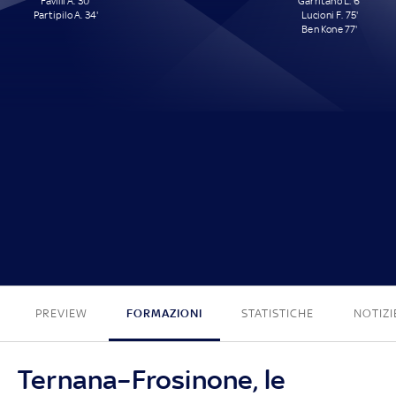
Favilli A. 30'
Garritano L. 6'
Partipilo A. 34'
Lucioni F. 75'
Ben Kone 77'
2 - 3
PREVIEW
FORMAZIONI
STATISTICHE
NOTIZI
Ternana–Frosinone, le