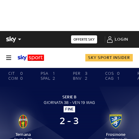
LOGIN
OFFERTE SKY
SKY SPORT INSIDER
CIT
0
PSA
1
PER
3
COS
0
COM
0
SPAL
2
BNV
2
CAG
1
SERIE B
GIORNATA 38 - VEN 19 MAG
FINE
2 - 3
Ternana
Frosinone