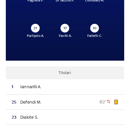
Paghera F.
Di Tacchio F.
Coulibaly M.
21
17
10
Partipilo A.
Favilli A.
Falletti C.
Titolari
1
Iannarilli A.
82'
25
Defendi M.
23
Diakite S.