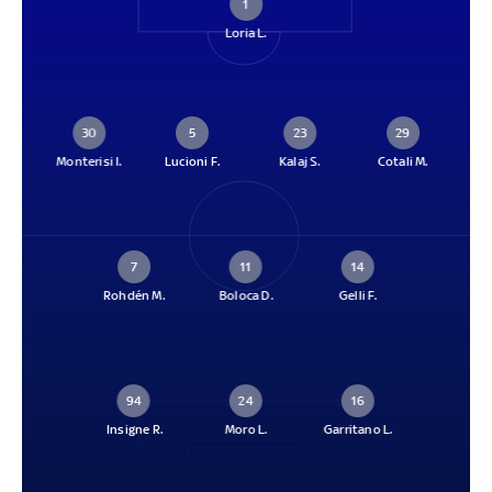
1
Loria L.
30
5
23
29
Monterisi I.
Lucioni F.
Kalaj S.
Cotali M.
7
11
14
Rohdén M.
Boloca D.
Gelli F.
94
24
16
Insigne R.
Moro L.
Garritano L.