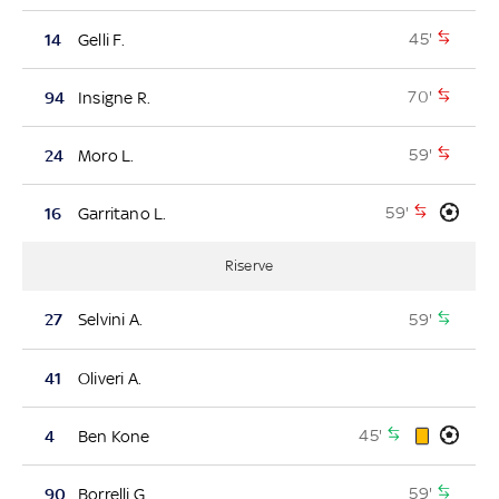
45'
14
Gelli F.
70'
94
Insigne R.
59'
24
Moro L.
59'
16
Garritano L.
Riserve
59'
27
Selvini A.
41
Oliveri A.
45'
4
Ben Kone
59'
90
Borrelli G.