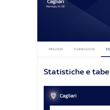
Cagliari
Mancosu M. 38'
PREVIEW
FORMAZIONI
ST
Statistiche e tabel
Cagliari