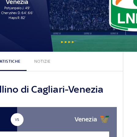
Venezia
Pohjanpalo J. 49'
Cheryshev D. 64', 66'
Haps R. 82'
1 - 4
ATISTICHE
NOTIZIE
lino di Cagliari-Venezia
Venezia
VS