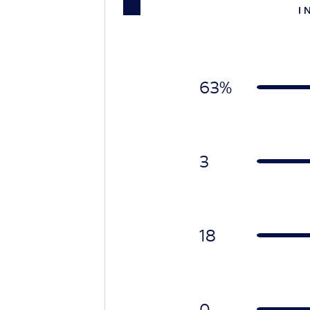
I 
63%
3
18
0