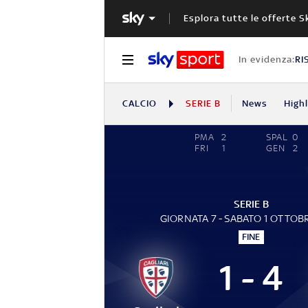
Esplora tutte le offerte S
In evidenza:
RI
CALCIO
SERIE B
News
High
PMA
2
SPAL
0
FRI
1
GEN
2
SERIE B
GIORNATA 7 - SABATO 1 OTTOB
FINE
1 - 4