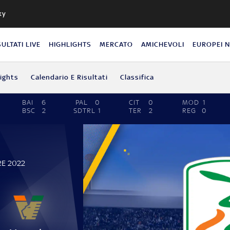
ky
SULTATI LIVE
HIGHLIGHTS
MERCATO
AMICHEVOLI
EUROPEI 
lights
Calendario E Risultati
Classifica
BAI
6
PAL
0
CIT
0
MOD
1
BSC
2
SDTRL
1
TER
2
REG
0
RE 2022