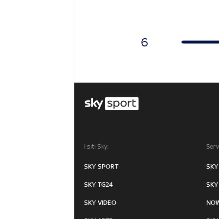
6
I siti Sky:
Serv
SKY SPORT
SKY
SKY TG24
SKY
SKY VIDEO
NO