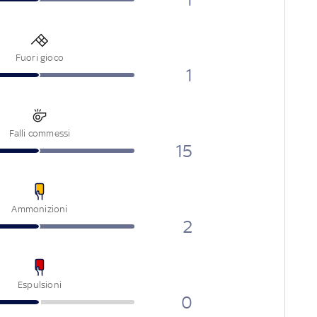
Fuori gioco
1
Falli commessi
15
Ammonizioni
2
Espulsioni
0