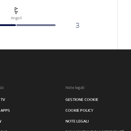
Angoli
3
izi:
Note legali:
 TV
GESTIONE COOKIE
 APPS
COOKIE POLICY
W
NOTE LEGALI