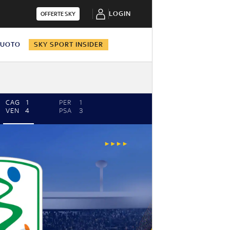
LOGIN
OFFERTE SKY
NUOTO
SKY SPORT INSIDER
CAG
1
PER
1
VEN
4
PSA
3