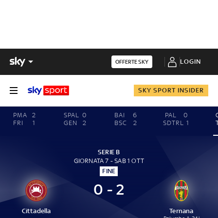
LOGIN
OFFERTE SKY
SKY SPORT INSIDER
PMA
2
SPAL
0
BAI
6
PAL
0
FRI
1
GEN
2
BSC
2
SDTRL
1
SERIE B
GIORNATA 7 - SAB 1 OTT
FINE
0 - 2
Cittadella
Ternana