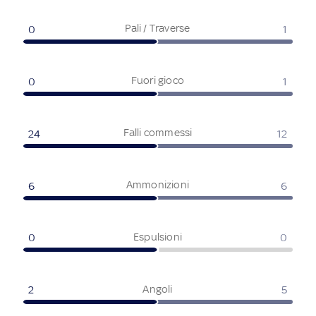
Pali / Traverse
0
1
Fuori gioco
0
1
Falli commessi
24
12
Ammonizioni
6
6
Espulsioni
0
0
Angoli
2
5