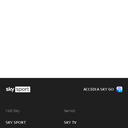
ACCEDI A SKY GO
I siti Sky:
Servizi:
SKY SPORT
SKY TV