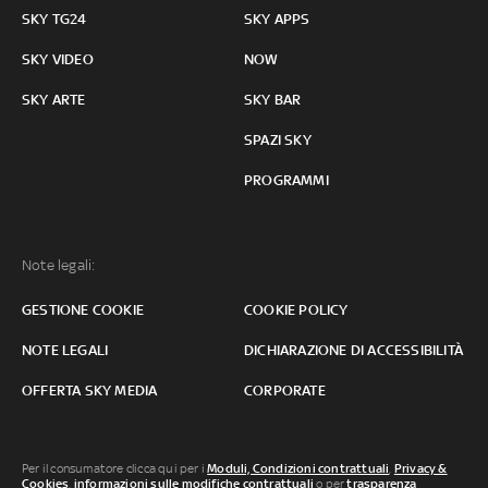
SKY TG24
SKY APPS
SKY VIDEO
NOW
SKY ARTE
SKY BAR
SPAZI SKY
PROGRAMMI
Note legali:
GESTIONE COOKIE
COOKIE POLICY
NOTE LEGALI
DICHIARAZIONE DI ACCESSIBILITÀ
OFFERTA SKY MEDIA
CORPORATE
Per il consumatore clicca qui per i
Moduli, Condizioni contrattuali
,
Privacy &
Cookies
,
informazioni sulle modifiche contrattuali
o per
trasparenza