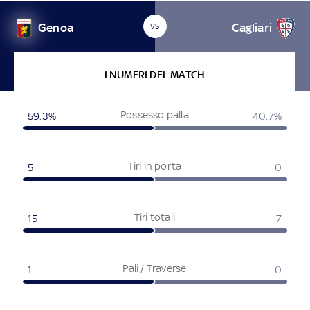
Genoa
Cagliari
VS
I NUMERI DEL MATCH
Possesso palla
59.3%
40.7%
Tiri in porta
5
0
Tiri totali
15
7
Pali / Traverse
1
0