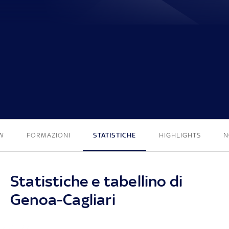
0 - 0
W
FORMAZIONI
STATISTICHE
HIGHLIGHTS
N
Statistiche e tabellino di
Genoa-Cagliari