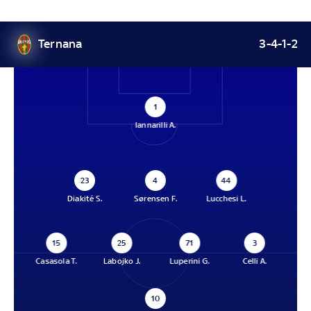
Ternana
3-4-1-2
1
Iannarilli A.
23
4
44
Diakité S.
Sørensen F.
Lucchesi L.
15
25
71
3
Casasola T.
Labojko J.
Luperini G.
Celli A.
10