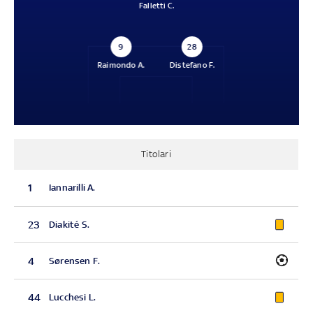
Falletti C.
9
28
Raimondo A.
Distefano F.
Titolari
1
Iannarilli A.
23
Diakité S.
4
Sørensen F.
44
Lucchesi L.