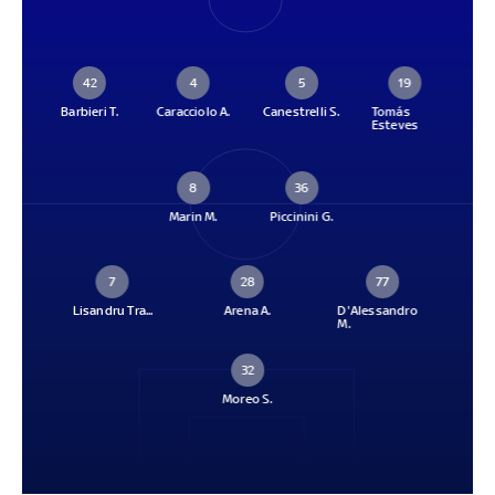
42
4
5
19
Barbieri T.
Caracciolo A.
Canestrelli S.
Tomás
Esteves
8
36
Marin M.
Piccinini G.
7
28
77
Lisandru Tra...
Arena A.
D'Alessandro
M.
32
Moreo S.