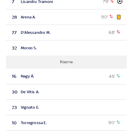
79'
7
Lisandru Tramoni
90'
28
Arena A.
68'
77
D'Alessandro M.
32
Moreo S.
Riserve
45'
16
Nagy Á.
30
De Vitis A.
23
Vignato E.
90'
10
Torregrossa E.