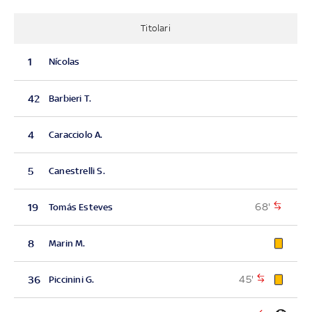
Titolari
1
Nícolas
42
Barbieri T.
4
Caracciolo A.
5
Canestrelli S.
68'
19
Tomás Esteves
8
Marin M.
45'
36
Piccinini G.