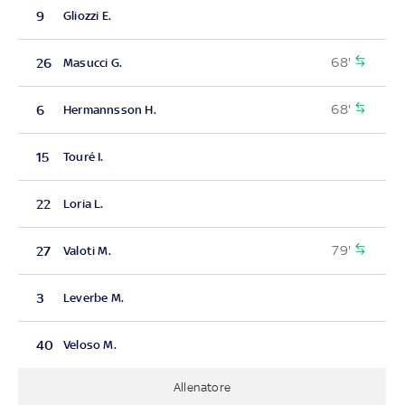
9
Gliozzi E.
68'
26
Masucci G.
68'
6
Hermannsson H.
15
Touré I.
22
Loria L.
79'
27
Valoti M.
3
Leverbe M.
40
Veloso M.
Allenatore