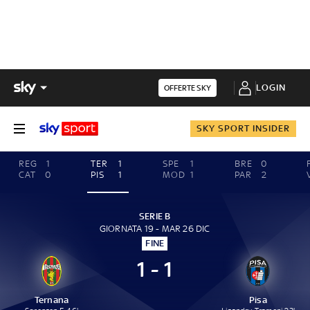
LOGIN
OFFERTE SKY
SKY SPORT INSIDER
REG
1
TER
1
SPE
1
BRE
0
CAT
0
PIS
1
MOD
1
PAR
2
SERIE B
GIORNATA 19 - MAR 26 DIC
FINE
1 - 1
Ternana
Pisa