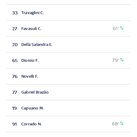
33
Travaglini C.
61'
27
Favasuli C.
20
Della Salandra E.
79'
65
Dionisi F.
76
Novelli F.
77
Gabriel Brazão
19
Capuano M.
68'
91
Corrado N.