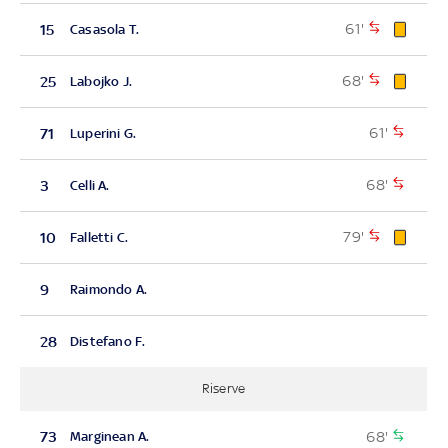
61'
15
Casasola T.
68'
25
Labojko J.
61'
71
Luperini G.
68'
3
Celli A.
79'
10
Falletti C.
9
Raimondo A.
28
Distefano F.
Riserve
68'
73
Marginean A.