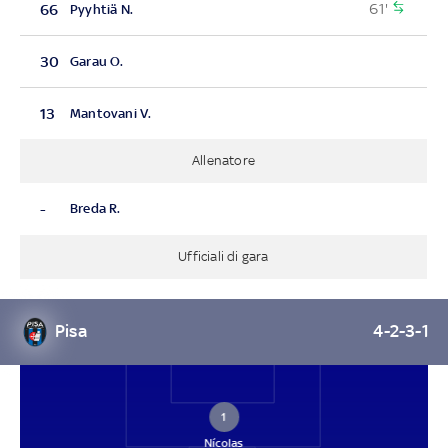
61'
66
Pyyhtiä N.
30
Garau O.
13
Mantovani V.
Allenatore
-
Breda R.
Ufficiali di gara
Pisa
4-2-3-1
1
Nícolas