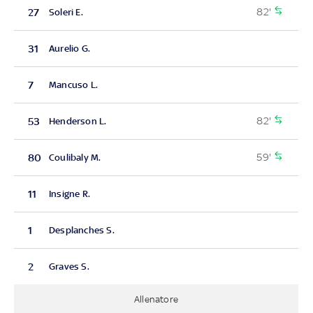
82'
27
Soleri E.
31
Aurelio G.
7
Mancuso L.
82'
53
Henderson L.
59'
80
Coulibaly M.
11
Insigne R.
1
Desplanches S.
2
Graves S.
Allenatore