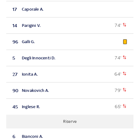
17
Caporale A.
74'
14
Parigini V.
96
Galli G.
74'
5
Degli Innocenti D.
64'
27
Ionita A.
79'
90
Novakovich A.
65'
45
Inglese R.
Riserve
6
Bianconi A.