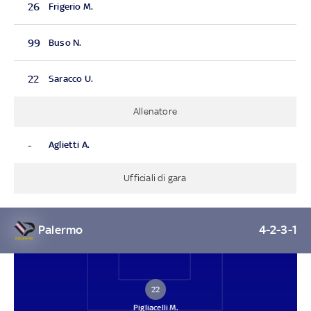
26
Frigerio M.
99
Buso N.
22
Saracco U.
Allenatore
-
Aglietti A.
Ufficiali di gara
Palermo
4-2-3-1
22
Pigliacelli M.