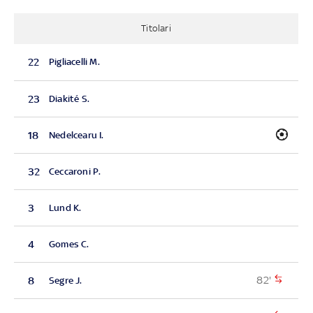
Titolari
22
Pigliacelli M.
23
Diakité S.
18
Nedelcearu I.
32
Ceccaroni P.
3
Lund K.
4
Gomes C.
82'
8
Segre J.