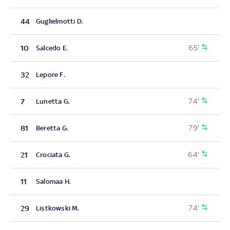
44
Guglielmotti D.
65'
10
Salcedo E.
32
Lepore F.
74'
7
Lunetta G.
79'
81
Beretta G.
64'
21
Crociata G.
11
Salomaa H.
74'
29
Listkowski M.