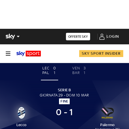
LOGIN
OFFERTE SKY
SKY SPORT INSIDER
LEC
0
VEN
3
PAL
1
BAR
1
SERIE B
GIORNATA 29 - DOM 10 MAR
FINE
0 - 1
Lecco
Palermo