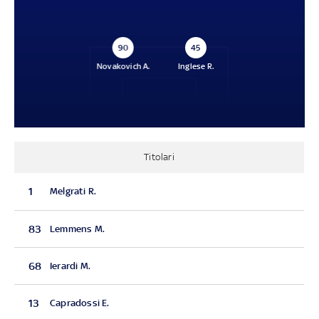
90
45
Novakovich A.
Inglese R.
Titolari
1
Melgrati R.
83
Lemmens M.
68
Ierardi M.
13
Capradossi E.