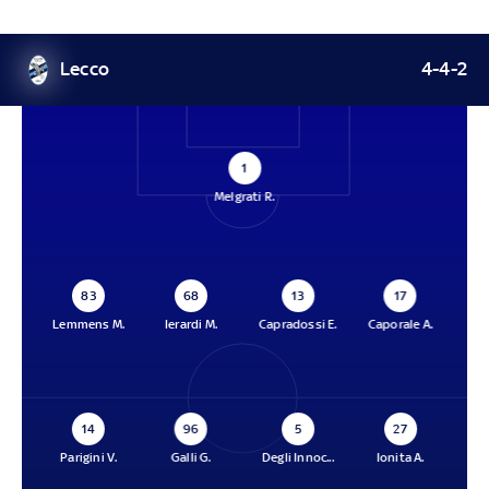
Lecco
4-4-2
1
Melgrati R.
83
68
13
17
Lemmens M.
Ierardi M.
Capradossi E.
Caporale A.
14
96
5
27
Parigini V.
Galli G.
Degli Innoc...
Ionita A.