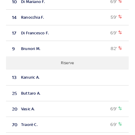
69'
10
Di Mariano F.
59'
14
Ranocchia F.
69'
17
Di Francesco F.
82'
9
Brunori M.
Riserve
13
Kanuric A.
25
Buttaro A.
69'
20
Vasic A.
69'
70
Traorè C.