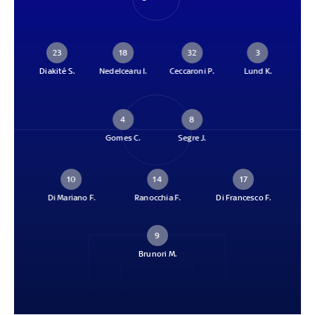
23
18
32
3
Diakité S.
Nedelcearu I.
Ceccaroni P.
Lund K.
4
8
Gomes C.
Segre J.
10
14
17
Di Mariano F.
Ranocchia F.
Di Francesco F.
9
Brunori M.