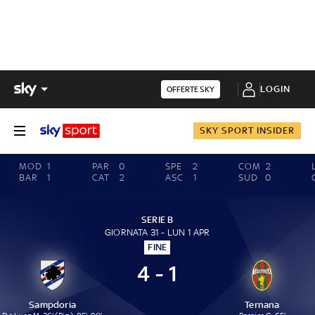
LOGIN
OFFERTE SKY
SKY SPORT INSIDER
MOD
1
PAR
0
SPE
2
COM
2
BAR
1
CAT
2
ASC
1
SUD
0
SERIE B
GIORNATA 31 - LUN 1 APR
FINE
4 - 1
Sampdoria
Ternana