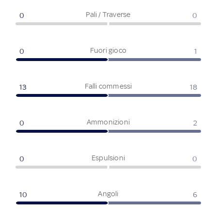
Pali / Traverse
0
0
Fuori gioco
0
1
Falli commessi
13
18
Ammonizioni
0
2
Espulsioni
0
0
Angoli
10
6