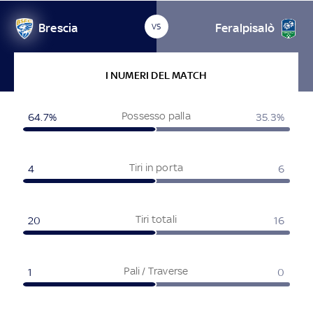
Brescia
Feralpisalò
VS
I NUMERI DEL MATCH
Possesso palla
64.7%
35.3%
Tiri in porta
4
6
Tiri totali
20
16
Pali / Traverse
1
0