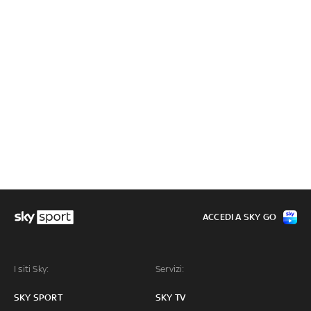
ACCEDI A SKY GO
I siti Sky:
Servizi:
SKY SPORT
SKY TV