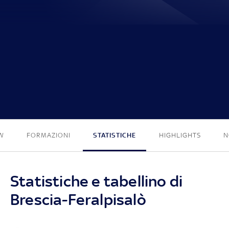
1 - 1
W
FORMAZIONI
STATISTICHE
HIGHLIGHTS
N
Statistiche e tabellino di
Brescia-Feralpisalò