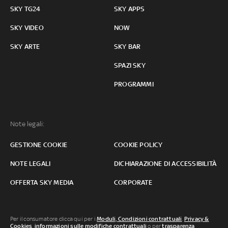
SKY TG24
SKY APPS
SKY VIDEO
NOW
SKY ARTE
SKY BAR
SPAZI SKY
PROGRAMMI
Note legali:
GESTIONE COOKIE
COOKIE POLICY
NOTE LEGALI
DICHIARAZIONE DI ACCESSIBILITÀ
OFFERTA SKY MEDIA
CORPORATE
Per il consumatore clicca qui per i
Moduli, Condizioni contrattuali
,
Privacy &
Cookies
,
informazioni sulle modifiche contrattuali
o per
trasparenza