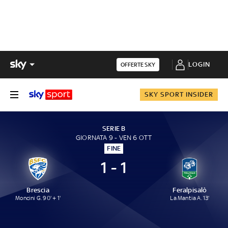
LOGIN
OFFERTE SKY
SKY SPORT INSIDER
SERIE B
GIORNATA 9 - VEN 6 OTT
FINE
1 - 1
Brescia
Feralpisalò
Moncini G. 90' + 1'
La Mantia A. 13'