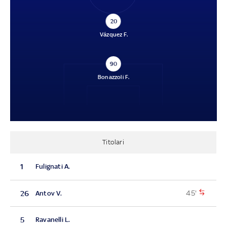
20
Vázquez F.
90
Bonazzoli F.
Titolari
1
Fulignati A.
45'
26
Antov V.
5
Ravanelli L.