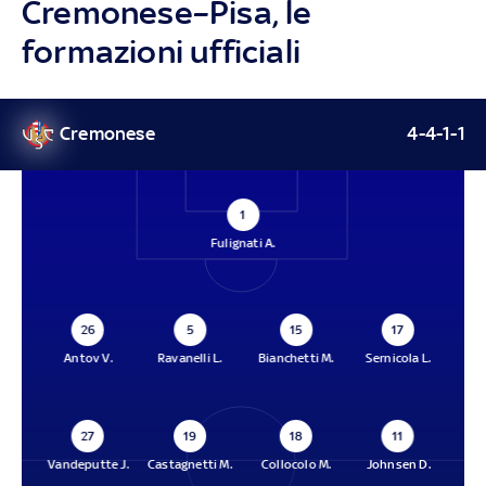
Cremonese–Pisa, le
formazioni ufficiali
Cremonese
4-4-1-1
1
Fulignati A.
26
5
15
17
Antov V.
Ravanelli L.
Bianchetti M.
Sernicola L.
27
19
18
11
Vandeputte J.
Castagnetti M.
Collocolo M.
Johnsen D.