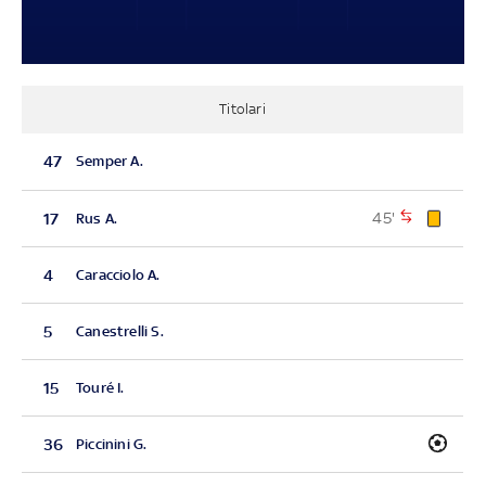
Titolari
47
Semper A.
45'
17
Rus A.
4
Caracciolo A.
5
Canestrelli S.
15
Touré I.
36
Piccinini G.