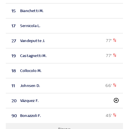
15
Bianchetti M.
17
Sernicola L.
77'
27
Vandeputte J.
77'
19
Castagnetti M.
18
Collocolo M.
66'
11
Johnsen D.
20
Vázquez F.
45'
90
Bonazzoli F.