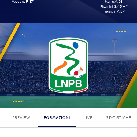
Vázquez F. 37'
Marin M. 26'
Piccinini G. 45' + 1'
Tramoni M. 57'
1 - 3
PREVIEW
FORMAZIONI
LIVE
STATISTICHE