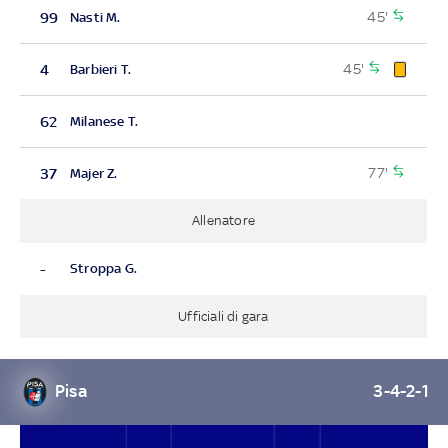
45'
99
Nasti M.
45'
4
Barbieri T.
62
Milanese T.
77'
37
Majer Z.
Allenatore
-
Stroppa G.
Ufficiali di gara
Pisa
3-4-2-1