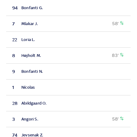
94
Bonfanti G.
58'
7
Mlakar J.
22
Loria L.
83'
8
Højholt M.
9
Bonfanti N.
1
Nícolas
28
Abildgaard O.
58'
3
Angori S.
74
Jevsenak Z.