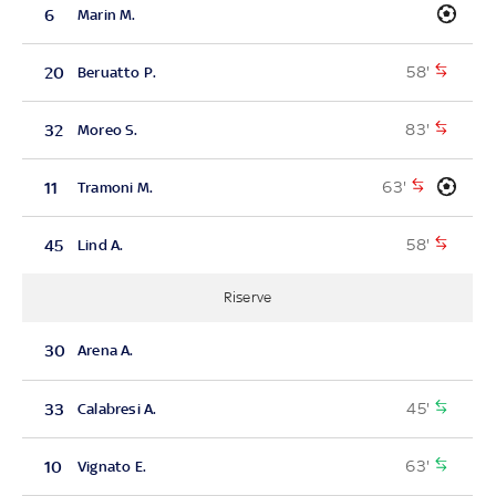
6
Marin M.
58'
20
Beruatto P.
83'
32
Moreo S.
63'
11
Tramoni M.
58'
45
Lind A.
Riserve
30
Arena A.
45'
33
Calabresi A.
63'
10
Vignato E.