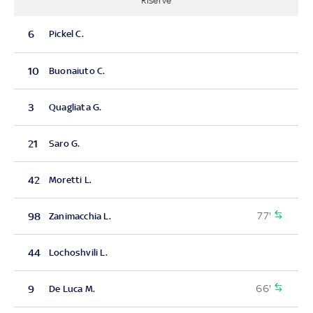
Riserve
6
Pickel C.
10
Buonaiuto C.
3
Quagliata G.
21
Saro G.
42
Moretti L.
77'
98
Zanimacchia L.
44
Lochoshvili L.
66'
9
De Luca M.