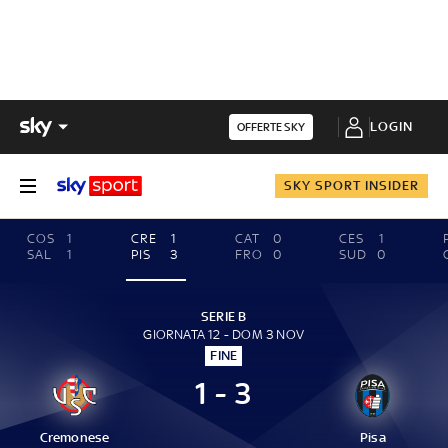
LOGIN
OFFERTE SKY
SKY SPORT INSIDER
COS
1
CRE
1
CAT
0
CES
1
SAL
1
PIS
3
FRO
0
SUD
0
SERIE B
GIORNATA 12 - DOM 3 NOV
FINE
1 - 3
Cremonese
Pisa