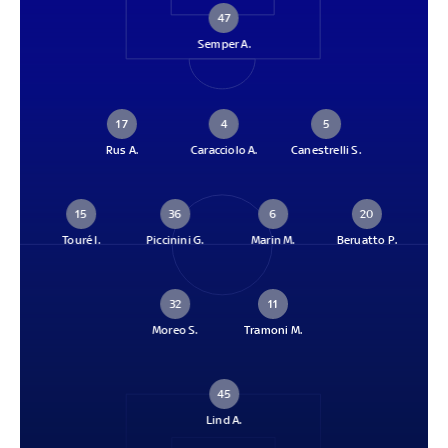
47
Semper A.
17
4
5
Rus A.
Caracciolo A.
Canestrelli S.
15
36
6
20
Touré I.
Piccinini G.
Marin M.
Beruatto P.
32
11
Moreo S.
Tramoni M.
45
Lind A.