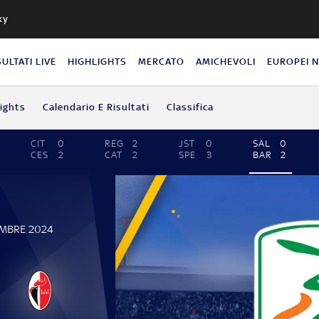
ky
SULTATI LIVE
HIGHLIGHTS
MERCATO
AMICHEVOLI
EUROPEI 
lights
Calendario E Risultati
Classifica
CIT
0
REG
2
JST
0
SAL
0
CES
2
CAT
2
SPE
3
BAR
2
EMBRE 2024