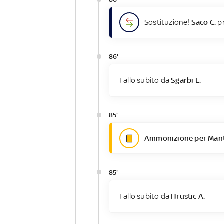
Sostituzione!
Saco C.
pr
86'
Fallo subito da
Sgarbi L.
85'
Ammonizione per Mant
85'
Fallo subito da
Hrustic A.