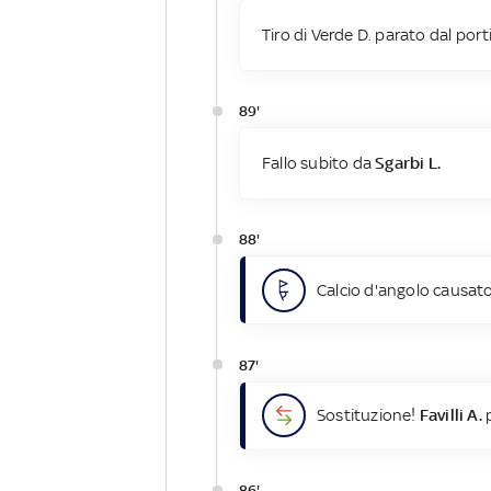
Tiro di Verde D. parato dal port
89'
Fallo subito da
Sgarbi L.
88'
Calcio d'angolo causato
87'
Sostituzione!
Favilli A.
p
86'