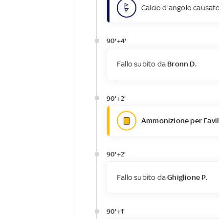
Calcio d'angolo causato
90'+4'
Fallo subito da
Bronn D.
90'+2'
Ammonizione per Favill
90'+2'
Fallo subito da
Ghiglione P.
90'+1'