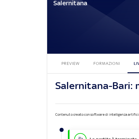
Salernitana
PREVIEW
FORMAZIONI
LI
Salernitana-Bari:
Contenuto creato con software di intelligenza artifici