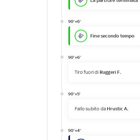
La partita è terminata
90'+6'
Fine secondo tempo
90'+6'
Tiro fuori di
Ruggeri F.
90'+5'
Fallo subito da
Hrustic A.
90'+4'