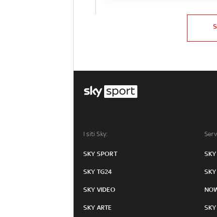
I siti Sky:
Serv
SKY SPORT
SKY
SKY TG24
SKY
SKY VIDEO
NO
SKY ARTE
SKY