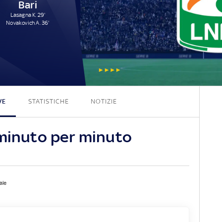
Bari
Lasagna K. 29'
Novakovich A. 36'
0 - 2
VE
STATISTICHE
NOTIZIE
 minuto per minuto
ale