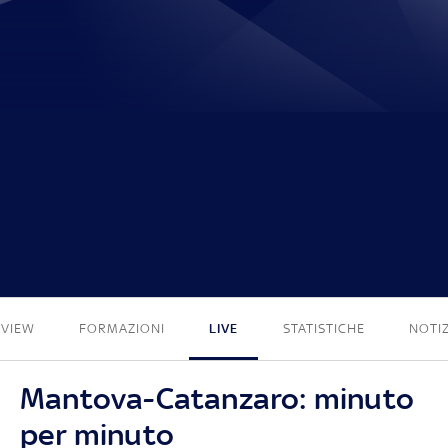
0 - 0
EVIEW
FORMAZIONI
LIVE
STATISTICHE
NOTIZ
Mantova-Catanzaro: minuto
per minuto