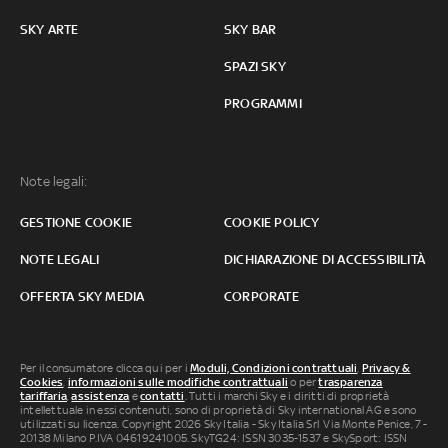
SKY ARTE
SKY BAR
SPAZI SKY
PROGRAMMI
Note legali:
GESTIONE COOKIE
COOKIE POLICY
NOTE LEGALI
DICHIARAZIONE DI ACCESSIBILITÀ
OFFERTA SKY MEDIA
CORPORATE
Per il consumatore clicca qui per i
Moduli, Condizioni contrattuali
,
Privacy &
Cookies
,
informazioni sulle modifiche contrattuali
o per
trasparenza
tariffaria
,
assistenza
e
contatti
. Tutti i marchi Sky e i diritti di proprietà
intellettuale in essi contenuti, sono di proprietà di Sky international AG e sono
utilizzati su licenza. Copyright 2026 Sky Italia - Sky Italia Srl Via Monte Penice, 7 -
20138 Milano P.IVA 04619241005. SkyTG24: ISSN 3035-1537 e SkySport: ISSN