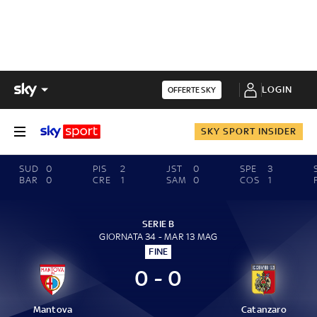
LOGIN
OFFERTE SKY
SKY SPORT INSIDER
SUD
0
PIS
2
JST
0
SPE
3
BAR
0
CRE
1
SAM
0
COS
1
SERIE B
GIORNATA 34 - MAR 13 MAG
FINE
0 - 0
Mantova
Catanzaro