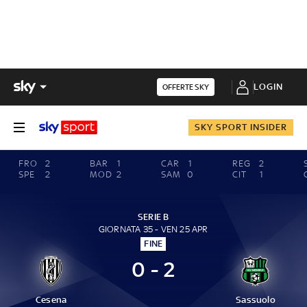
LOGIN
OFFERTE SKY
SKY SPORT INSIDER
FRO
2
BAR
1
CAR
1
REG
2
SPE
2
MOD
2
SAM
0
CIT
1
SERIE B
GIORNATA 35 - VEN 25 APR
FINE
0 - 2
Cesena
Sassuolo