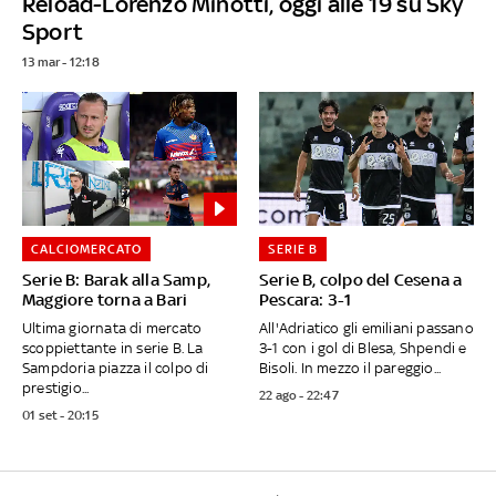
Reload-Lorenzo Minotti, oggi alle 19 su Sky
Sport
13 mar - 12:18
CALCIOMERCATO
SERIE B
Serie B: Barak alla Samp,
Serie B, colpo del Cesena a
Maggiore torna a Bari
Pescara: 3-1
Ultima giornata di mercato
All'Adriatico gli emiliani passano
scoppiettante in serie B. La
3-1 con i gol di Blesa, Shpendi e
Sampdoria piazza il colpo di
Bisoli. In mezzo il pareggio...
prestigio...
22 ago - 22:47
01 set - 20:15