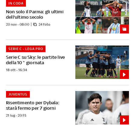
IN CODA
Non solo il Parma: gli ultimi
dell'ultimo secolo
20 nov - 08:00
24 foto
SERIE C - LEGA PRO
Serie C su Sky: le partite live
della 10^ giornata
18 ott - 16:34
JUVENTUS
Risentimento per Dybala:
starà fermo per 7 giorni
21 lug - 20:15