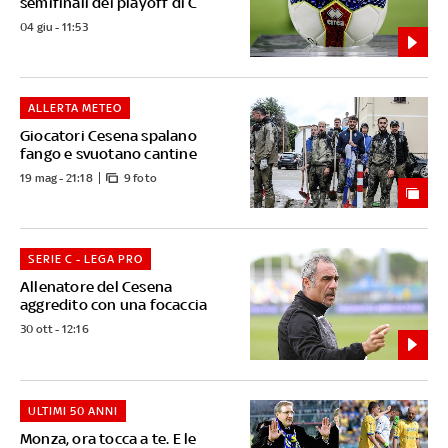
semifinali dei playoff di C
04 giu - 11:53
ALLERTA METEO
Giocatori Cesena spalano
fango e svuotano cantine
19 mag - 21:18
9 foto
SERIE C - LEGA PRO
Allenatore del Cesena
aggredito con una focaccia
30 ott - 12:16
ULTIMI 50 ANNI
Monza, ora tocca a te. E le