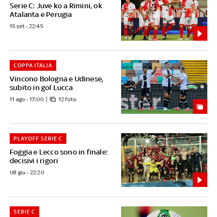
Serie C: Juve ko a Rimini, ok
Atalanta e Perugia
15 set - 22:45
COPPA ITALIA
Vincono Bologna e Udinese,
subito in gol Lucca
11 ago - 17:00
12 foto
PLAYOFF SERIE C
Foggia e Lecco sono in finale:
decisivi i rigori
08 giu - 22:20
SERIE C