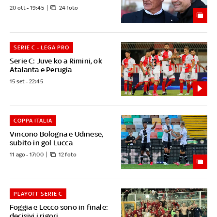
20 ott - 19:45
24 foto
SERIE C - LEGA PRO
Serie C: Juve ko a Rimini, ok
Atalanta e Perugia
15 set - 22:45
COPPA ITALIA
Vincono Bologna e Udinese,
subito in gol Lucca
11 ago - 17:00
12 foto
PLAYOFF SERIE C
Foggia e Lecco sono in finale:
decisivi i rigori