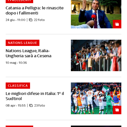
I PRECEDENTI
Catania a Pelligra: le rinascite
dopo i fallimenti
24 giu - 11:00
22 foto
NATIONS LEAGUE
Nations League, Italia-
Ungheria sarà a Cesena
10 mag - 10:36
CLASSIFICA
Le migliori difese in Italia: 1° il
Sudtirol
08 apr - 15:55
23 foto