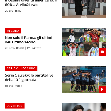
Il Cesena diventa americano. Il
60% a Aiello&Lewis
20 dic - 15:57
IN CODA
Non solo il Parma: gli ultimi
dell'ultimo secolo
20 nov - 08:00
24 foto
SERIE C - LEGA PRO
Serie C su Sky: le partite live
della 10^ giornata
18 ott - 16:34
JUVENTUS