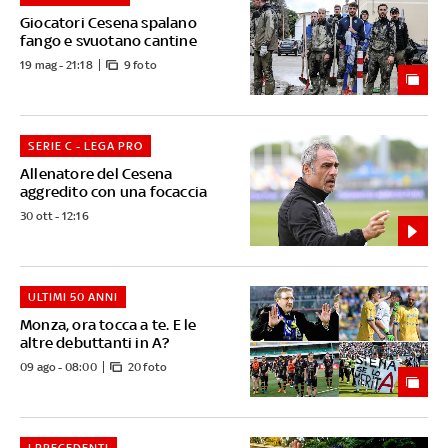
Giocatori Cesena spalano
fango e svuotano cantine
19 mag - 21:18
9 foto
SERIE C - LEGA PRO
Allenatore del Cesena
aggredito con una focaccia
30 ott - 12:16
ULTIMI 50 ANNI
Monza, ora tocca a te. E le
altre debuttanti in A?
09 ago - 08:00
20 foto