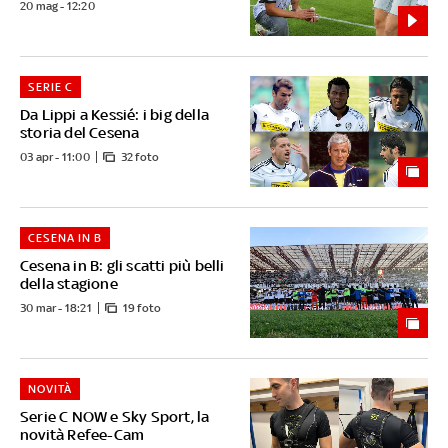
20 mag - 12:20
SERIE C
Da Lippi a Kessié: i big della
storia del Cesena
03 apr - 11:00
32 foto
CESENA IN B
Cesena in B: gli scatti più belli
della stagione
30 mar - 18:21
19 foto
NOVITÀ
Serie C NOW e Sky Sport, la
novità Refee-Cam