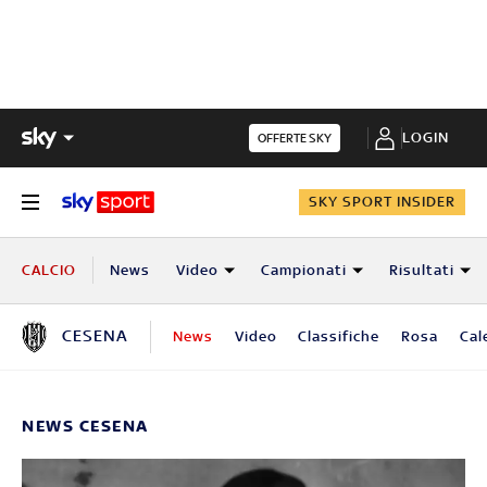
LOGIN
OFFERTE SKY
SKY SPORT INSIDER
CALCIO
News
Video
Campionati
Risultati
CESENA
News
Video
Classifiche
Rosa
Cal
NEWS CESENA