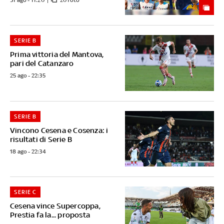
31 ago - 11:20
20 foto
SERIE B
Prima vittoria del Mantova,
pari del Catanzaro
25 ago - 22:35
SERIE B
Vincono Cesena e Cosenza: i
risultati di Serie B
18 ago - 22:34
SERIE C
Cesena vince Supercoppa,
Prestia fa la... proposta