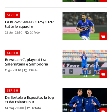
SERIE B
La nuova Serie B 2025/2026:
tutte le squadre
22 giu - 22:50
20 foto
SERIE B
Brescia in C, playout tra
Salernitana e Sampdoria
11 giu - 11:10
23 foto
SERIE B
Da Bertola a Esposito: la top
11 dei talenti in B
14 mag - 16:00
12 foto