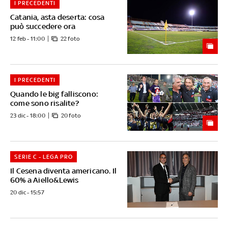
I PRECEDENTI
Catania, asta deserta: cosa
può succedere ora
12 feb - 11:00
22 foto
I PRECEDENTI
Quando le big falliscono:
come sono risalite?
23 dic - 18:00
20 foto
SERIE C - LEGA PRO
Il Cesena diventa americano. Il
60% a Aiello&Lewis
20 dic - 15:57