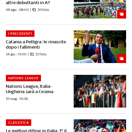
altre debuttanti in A?
09 ago - 08:00
20 foto
I PRECEDENTI
Catania a Pelligra: le rinascite
dopo i fallimenti
24 giu - 11:00
22 foto
NATIONS LEAGUE
Nations League, Italia-
Ungheria sarà a Cesena
10 mag - 10:36
CLASSIFICA
Le migliori difese in Italia: 1° il