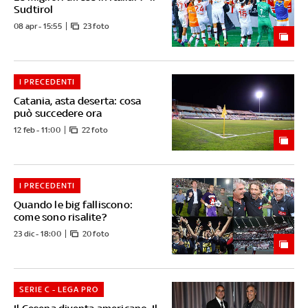
Sudtirol
08 apr - 15:55
23 foto
I PRECEDENTI
Catania, asta deserta: cosa
può succedere ora
12 feb - 11:00
22 foto
I PRECEDENTI
Quando le big falliscono:
come sono risalite?
23 dic - 18:00
20 foto
SERIE C - LEGA PRO