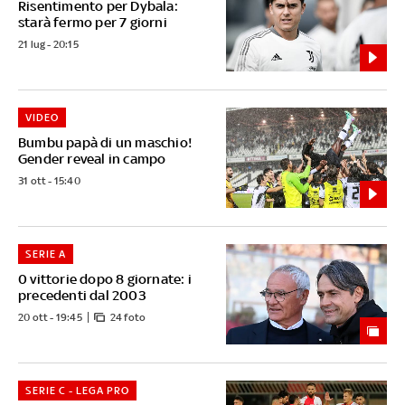
Risentimento per Dybala:
starà fermo per 7 giorni
21 lug - 20:15
VIDEO
Bumbu papà di un maschio!
Gender reveal in campo
31 ott - 15:40
SERIE A
0 vittorie dopo 8 giornate: i
precedenti dal 2003
20 ott - 19:45
24 foto
SERIE C - LEGA PRO