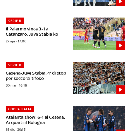
SERIE B
Il Palermo vince 3-1 a
Catanzaro, Juve Stabia ko
27 apr - 17:00
SERIE B
Cesena-Juve Stabia, 4' di stop
per soccorsi tifoso
30 mar - 16:15
COPPA ITALIA
Atalanta show: 6-1 al Cesena.
Ai quarti il Bologna
18 dic - 20:15