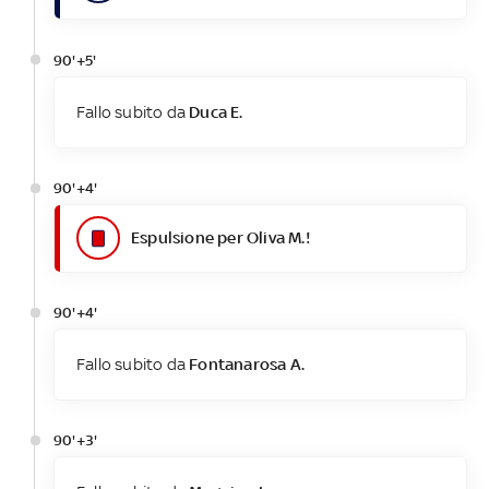
90'+5'
Fallo subito da
Duca E.
90'+4'
Espulsione per Oliva M.!
90'+4'
Fallo subito da
Fontanarosa A.
90'+3'