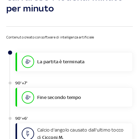
per minuto
Contenuto creato con software di intelligenza artificiale
La partita è terminata
90'+7'
Fine secondo tempo
90'+6'
Calcio d'angolo causato dall'ultimo tocco
di
Cicconi M.