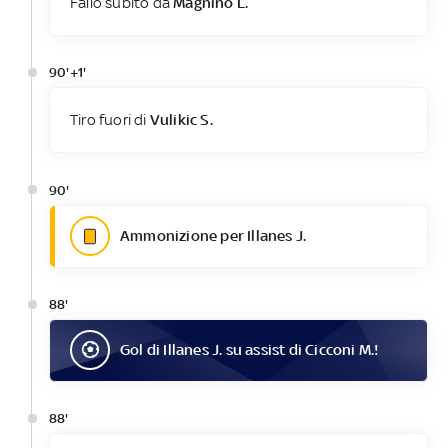
Fallo subito da
Magnino L.
90'+1'
Tiro fuori di
Vulikic S.
90'
Ammonizione per Illanes J.
88'
Gol
di
Illanes J.
su assist di
Cicconi M.
!
88'