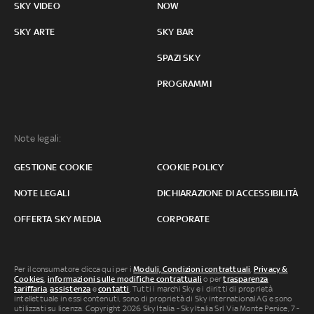
SKY VIDEO
NOW
SKY ARTE
SKY BAR
SPAZI SKY
PROGRAMMI
Note legali:
GESTIONE COOKIE
COOKIE POLICY
NOTE LEGALI
DICHIARAZIONE DI ACCESSIBILITÀ
OFFERTA SKY MEDIA
CORPORATE
Per il consumatore clicca qui per i
Moduli, Condizioni contrattuali
,
Privacy &
Cookies
,
informazioni sulle modifiche contrattuali
o per
trasparenza
tariffaria
,
assistenza
e
contatti
. Tutti i marchi Sky e i diritti di proprietà
intellettuale in essi contenuti, sono di proprietà di Sky international AG e sono
utilizzati su licenza. Copyright 2026 Sky Italia - Sky Italia Srl Via Monte Penice, 7 -