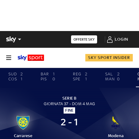
LOGIN
OFFERTE SKY
SKY SPORT INSIDER
SUD
2
BAR
1
REG
2
SAL
2
COS
1
PIS
0
SPE
1
MAN
0
SERIE B
GIORNATA 37 - DOM 4 MAG
FINE
2 - 1
Carrarese
Modena