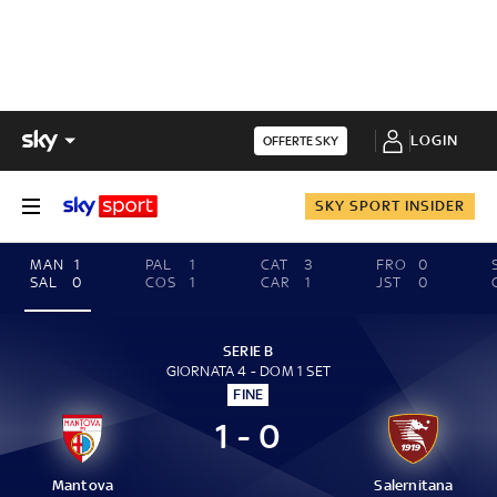
LOGIN
OFFERTE SKY
SKY SPORT INSIDER
MAN
1
PAL
1
CAT
3
FRO
0
SAL
0
COS
1
CAR
1
JST
0
SERIE B
GIORNATA 4 - DOM 1 SET
FINE
1 - 0
Mantova
Salernitana