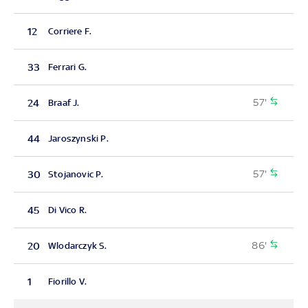
12
Corriere F.
33
Ferrari G.
57'
24
Braaf J.
44
Jaroszynski P.
57'
30
Stojanovic P.
45
Di Vico R.
86'
20
Wlodarczyk S.
1
Fiorillo V.