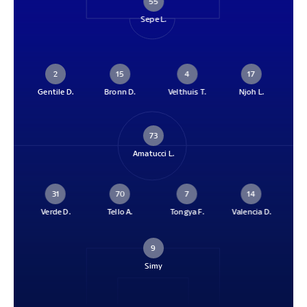
55
Sepe L.
2
15
4
17
Gentile D.
Bronn D.
Velthuis T.
Njoh L.
73
Amatucci L.
31
70
7
14
Verde D.
Tello A.
Tongya F.
Valencia D.
9
Simy