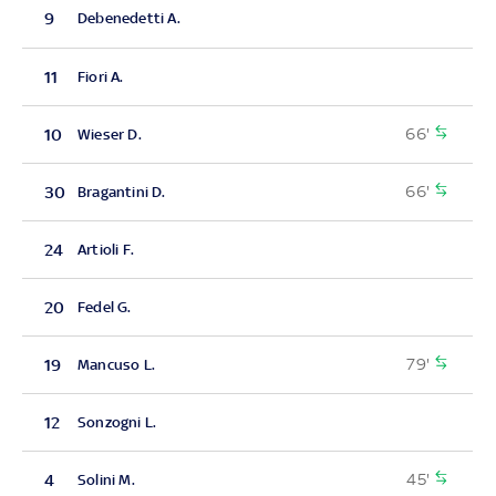
9
Debenedetti A.
11
Fiori A.
66'
10
Wieser D.
66'
30
Bragantini D.
24
Artioli F.
20
Fedel G.
79'
19
Mancuso L.
12
Sonzogni L.
45'
4
Solini M.