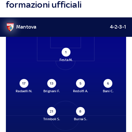
formazioni ufficiali
Mantova
4-2-3-1
1
Festa M.
17
13
5
6
Radaelli N.
Brignani F.
Redolfi A.
Bani C.
21
8
Trimboli S.
Burrai S.