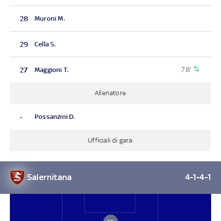
28
Muroni M.
29
Cella S.
78'
27
Maggioni T.
Allenatore
-
Possanzini D.
Ufficiali di gara
Salernitana
4-1-4-1