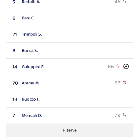
45'
5
Redolfi A.
6
Bani C.
21
Trimboli S.
8
Burrai S.
66'
14
Galuppini F.
66'
70
Aramu M.
18
Ruocco F.
79'
7
Mensah D.
Riserve