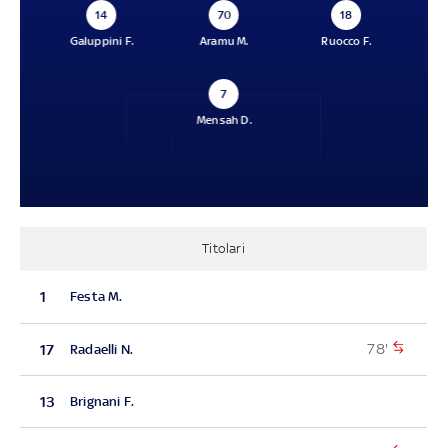
14
70
18
Galuppini F.
Aramu M.
Ruocco F.
7
Mensah D.
Titolari
1
Festa M.
78'
17
Radaelli N.
13
Brignani F.