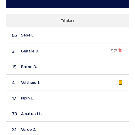
Titolari
55
Sepe L.
57'
2
Gentile D.
15
Bronn D.
4
Velthuis T.
17
Njoh L.
73
Amatucci L.
31
Verde D.