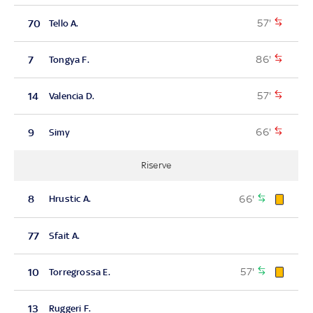
57'
70
Tello A.
86'
7
Tongya F.
57'
14
Valencia D.
66'
9
Simy
Riserve
66'
8
Hrustic A.
77
Sfait A.
57'
10
Torregrossa E.
13
Ruggeri F.