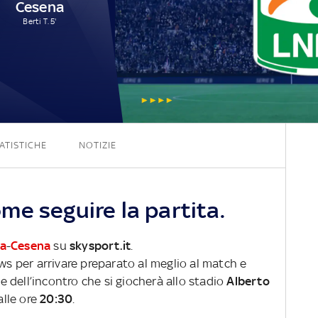
Cesena
Berti T. 5'
2 - 1
ATISTICHE
NOTIZIE
me seguire la partita.
ia
-
Cesena
su
skysport.it
.
ews per arrivare preparato al meglio al match e
ve dell’incontro che si giocherà allo stadio
Alberto
alle ore
20:30
.