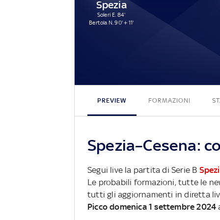
Spezia
Soleri E. 84'
Bertola N. 90' + 11'
PREVIEW
FORMAZIONI
ST
Spezia–Cesena: co
Segui live la partita di Serie B
Spez
Le probabili formazioni, tutte le n
tutti gli aggiornamenti in diretta li
Picco domenica 1 settembre 2024