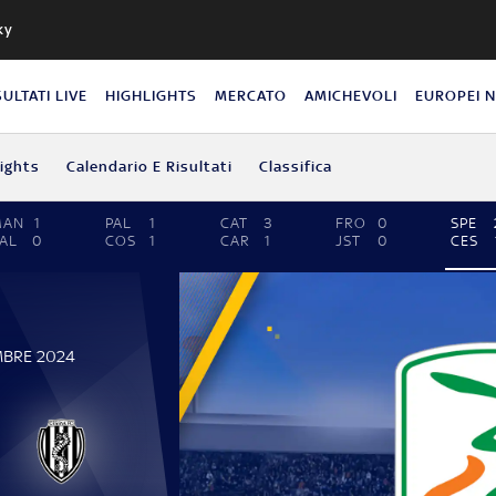
ky
SULTATI LIVE
HIGHLIGHTS
MERCATO
AMICHEVOLI
EUROPEI 
lights
Calendario E Risultati
Classifica
MAN
1
PAL
1
CAT
3
FRO
0
SPE
AL
0
COS
1
CAR
1
JST
0
CES
MBRE 2024