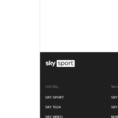
I siti Sky:
Serv
SKY SPORT
SKY
SKY TG24
SKY
SKY VIDEO
NO