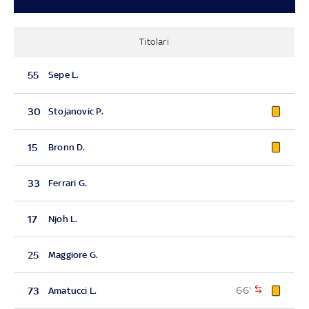
Titolari
55
Sepe L.
30
Stojanovic P.
15
Bronn D.
33
Ferrari G.
17
Njoh L.
25
Maggiore G.
66'
73
Amatucci L.