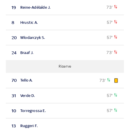
73'
19
Reine-Adélaïde J.
57'
8
Hrustic A.
57'
20
Wlodarczyk S.
73'
24
Braaf J.
Riserve
73'
70
Tello A.
57'
31
Verde D.
57'
10
Torregrossa E.
13
Ruggeri F.