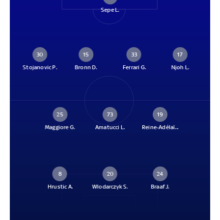
Sepe L.
30
15
33
17
Stojanovic P.
Bronn D.
Ferrari G.
Njoh L.
25
73
19
Maggiore G.
Amatucci L.
Reine-Adélaï...
8
20
24
Hrustic A.
Wlodarczyk S.
Braaf J.