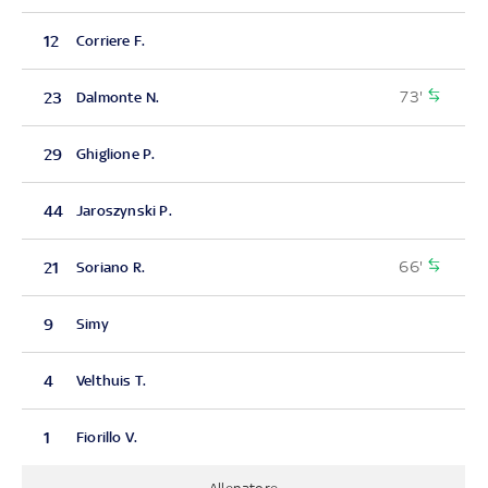
12
Corriere F.
73'
23
Dalmonte N.
29
Ghiglione P.
44
Jaroszynski P.
66'
21
Soriano R.
9
Simy
4
Velthuis T.
1
Fiorillo V.