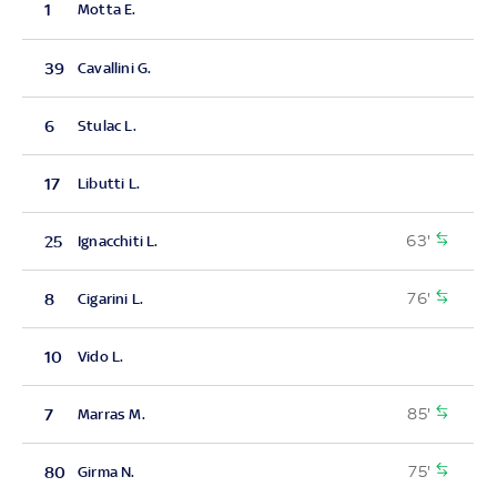
1
Motta E.
39
Cavallini G.
6
Stulac L.
17
Libutti L.
63'
25
Ignacchiti L.
76'
8
Cigarini L.
10
Vido L.
85'
7
Marras M.
75'
80
Girma N.