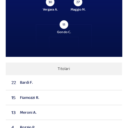
30
27
Vergara A.
Maggio M.
11
Gondo C.
Titolari
22
Bardi F.
15
Fiamozzi R.
13
Meroni A.
4
Rozzio P.