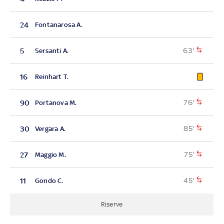
24
Fontanarosa A.
63'
5
Sersanti A.
16
Reinhart T.
76'
90
Portanova M.
85'
30
Vergara A.
75'
27
Maggio M.
45'
11
Gondo C.
Riserve