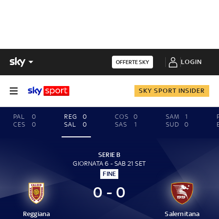
LOGIN
OFFERTE SKY
SKY SPORT INSIDER
PAL
0
REG
0
COS
0
SAM
1
CES
0
SAL
0
SAS
1
SUD
0
SERIE B
GIORNATA 6 - SAB 21 SET
FINE
0 - 0
Reggiana
Salernitana