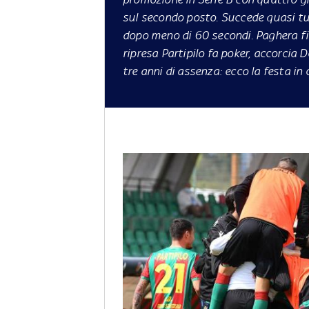
sul secondo posto. Succede quasi tut
dopo meno di 60 secondi. Paghera fir
ripresa Partipilo fa poker, accorcia 
tre anni di assenza: ecco la festa i