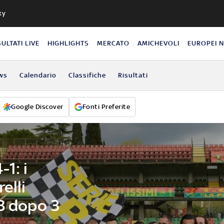
ky
SULTATI LIVE
HIGHLIGHTS
MERCATO
AMICHEVOLI
EUROPEI 
ws
Calendario
Classifiche
Risultati
Google Discover
Fonti Preferite
1: i
elli
B dopo 3