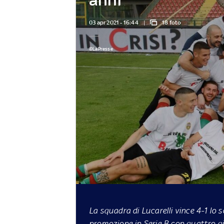
03 apr 2021 - 16:44
18 foto
©LaPresse
La squadra di Lucarelli vince 4-1 lo s
promozione in Serie B con quattro gi