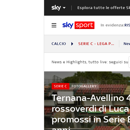
Esplora tutte le offerte S
In evidenza:
RI
CALCIO
SERIE C - LEGA PRO
Ne
News e Highlights, tutto live: seguici su
SERIE C
FOTOGALLERY
Ternana-Avellino 4-
rossoverdi di Lucar
promossi in Serie 
anni