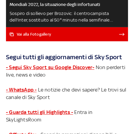
Mondiali 2022, la situazione degli infortunati
Sospiro di sollievo per Brozovic: il centrocampista
dell'Inter, sostituito al 50° minuto nella semifinale
Argentina-Croazia per un fastidio muscolare, si è
sottoposto a dei controlli che hanno dato esito
Vai alla Fotogallery
negativo. Lo staff medico dell'Inter è in costante
contatto con quello della nazionale croata. La
situazione squadra per squadra ARGENTINA-FRANCIA
Segui tutti gli aggiornamenti di Sky Sport
LIVE
- Segui Sky Sport su Google Discover-
Non perderti
live, news e video
- WhatsApp -
Le notizie che devi sapere? Le trovi sul
canale di Sky Sport
- Guarda tutti gli Highlights -
Entra in
SkyLightsRoom