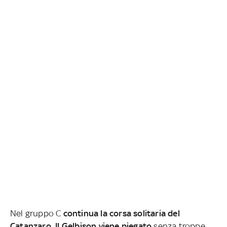
Nel gruppo C
continua la corsa solitaria del
Catanzaro. Il Gelbison viene piegato
senza troppe