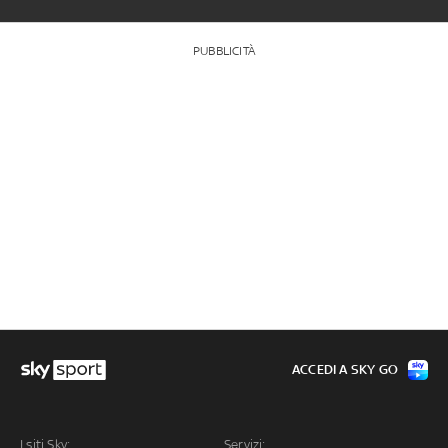
PUBBLICITÀ
ACCEDI A SKY GO
I siti Sky:
Servizi: