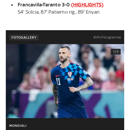
Francavilla-Taranto 3-0
(HIGHLIGHTS)
54' Solcia, 87' Patierno rig., 89' Enyan
©IPA/Fotogramma
FOTOGALLERY
1/3
MONDIALI