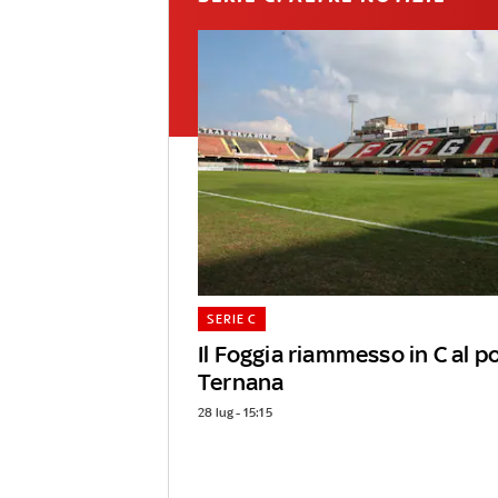
SERIE C
Il Foggia riammesso in C al p
Ternana
28 lug - 15:15