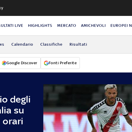
ky
SULTATI LIVE
HIGHLIGHTS
MERCATO
AMICHEVOLI
EUROPEI 
ws
Calendario
Classifiche
Risultati
Google Discover
Fonti Preferite
io degli
lia su
i orari