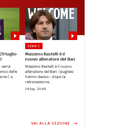
SERIE C
 29 luglio
Massimo Rastelli è il
0
nuovo allenatore del Bari
o verrà
Massimo Rastelli è il nuovo
anico delle
allenatore del Bari. I pugliesi
erie C e
hanno deciso - dopo la
retrocessione...
04 lug - 20:49
VAI ALLA SEZIONE