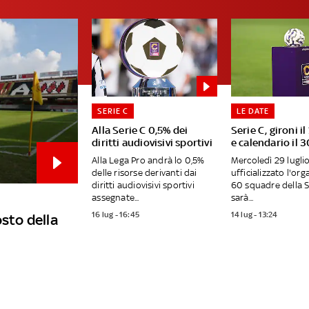
SERIE C
LE DATE
Alla Serie C 0,5% dei
Serie C, gironi il
diritti audiovisivi sportivi
e calendario il 3
Alla Lega Pro andrà lo 0,5%
Mercoledì 29 lugli
delle risorse derivanti dai
ufficializzato l'org
diritti audiovisivi sportivi
60 squadre della S
assegnate...
sarà...
16 lug - 16:45
14 lug - 13:24
osto della