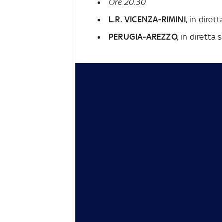
Ore 20.30
L.R. VICENZA-RIMINI,
in diret
PERUGIA-AREZZO,
in diretta 