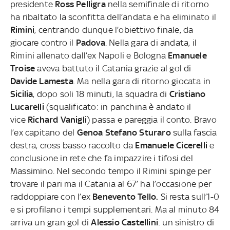
presidente
Ross Pelligra
nella semifinale di ritorno
ha ribaltato la sconfitta dell’andata e ha eliminato il
Rimini
, centrando dunque l’obiettivo finale, da
giocare contro il
Padova
. Nella gara di andata, il
Rimini allenato dall’ex Napoli e Bologna
Emanuele
Troise
aveva battuto il Catania grazie al gol di
Davide Lamesta
. Ma nella gara di ritorno giocata in
Sicilia
, dopo soli 18 minuti, la squadra di
Cristiano
Lucarelli
(squalificato: in panchina è andato il
vice
Richard Vanigli
) passa e pareggia il conto. Bravo
l’ex capitano del
Genoa Stefano Sturaro
sulla fascia
destra, cross basso raccolto da
Emanuele Cicerelli
e
conclusione in rete che fa impazzire i tifosi del
Massimino. Nel secondo tempo il Rimini spinge per
trovare il pari ma il Catania al 67’ ha l’occasione per
raddoppiare con l’ex
Benevento Tello.
Si resta sull’1-0
e si profilano i tempi supplementari. Ma al minuto 84
arriva un gran gol di
Alessio Castellini
: un sinistro di