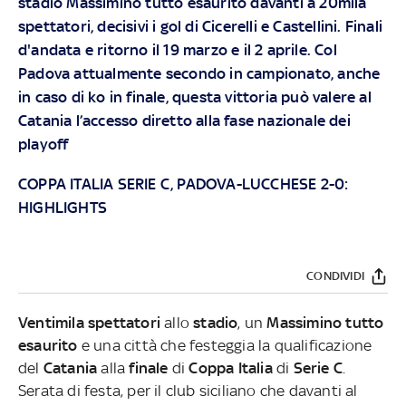
stadio Massimino tutto esaurito davanti a 20mila
spettatori, decisivi i gol di Cicerelli e Castellini. Finali
d'andata e ritorno il 19 marzo e il 2 aprile. Col
Padova attualmente secondo in campionato, anche
in caso di ko in finale, questa vittoria può valere al
Catania l’accesso diretto alla fase nazionale dei
playoff
COPPA ITALIA SERIE C, PADOVA-LUCCHESE 2-0:
HIGHLIGHTS
CONDIVIDI
Ventimila spettatori
allo
stadio
, un
Massimino tutto
esaurito
e una città che festeggia la qualificazione
del
Catania
alla
finale
di
Coppa Italia
di
Serie C
.
Serata di festa, per il club siciliano che davanti al