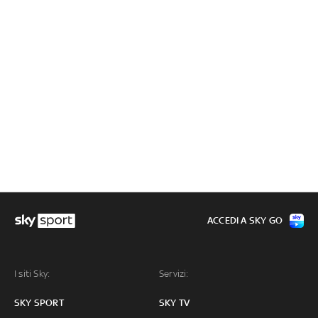
ACCEDI A SKY GO
I siti Sky:
Servizi:
SKY SPORT
SKY TV