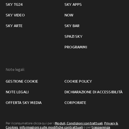
SKY TG24
SKY APPS
SKY VIDEO
NOW
SKY ARTE
SKY BAR
SPAZI SKY
PROGRAMMI
Note legali:
GESTIONE COOKIE
COOKIE POLICY
NOTE LEGALI
DICHIARAZIONE DI ACCESSIBILITÀ
OFFERTA SKY MEDIA
CORPORATE
Per il consumatore clicca qui per i
Moduli, Condizioni contrattuali
,
Privacy &
Cookies
,
informazioni sulle modifiche contrattuali
o per
trasparenza