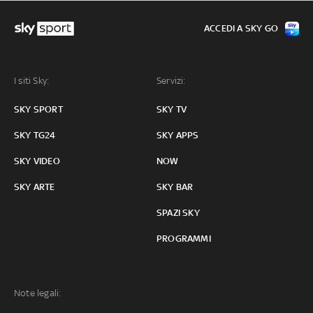
ACCEDI A SKY GO
I siti Sky:
Servizi:
SKY SPORT
SKY TV
SKY TG24
SKY APPS
SKY VIDEO
NOW
SKY ARTE
SKY BAR
SPAZI SKY
PROGRAMMI
Note legali: