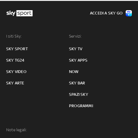
ACCEDI A SKY GO
I siti Sky:
Servizi:
SKY SPORT
SKY TV
SKY TG24
SKY APPS
SKY VIDEO
NOW
SKY ARTE
SKY BAR
SPAZI SKY
PROGRAMMI
Note legali: