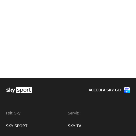
ACCEDI A SKY GO
I siti Sky:
Servizi:
SKY SPORT
SKY TV