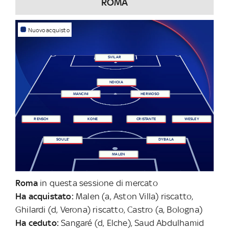
ROMA
Nuovo acquisto
SVILAR
NDICKA
MANCINI
HERMOSO
RENSCH
KONE
CRISTANTE
WESLEY
SOULE'
DYBALA
MALEN
Roma
in questa sessione di mercato
Ha acquistato:
Malen (a, Aston Villa) riscatto,
Ghilardi (d, Verona) riscatto, Castro (a, Bologna)
Ha ceduto:
Sangaré (d, Elche), Saud Abdulhamid