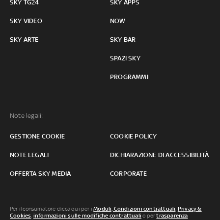
SKY TG24
SKY APPS
SKY VIDEO
NOW
SKY ARTE
SKY BAR
SPAZI SKY
PROGRAMMI
Note legali:
GESTIONE COOKIE
COOKIE POLICY
NOTE LEGALI
DICHIARAZIONE DI ACCESSIBILITÀ
OFFERTA SKY MEDIA
CORPORATE
Per il consumatore clicca qui per i
Moduli, Condizioni contrattuali
,
Privacy &
Cookies
,
informazioni sulle modifiche contrattuali
o per
trasparenza