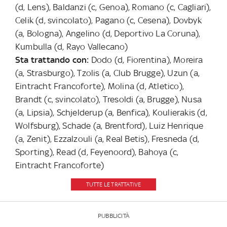
(d, Lens), Baldanzi (c, Genoa), Romano (c, Cagliari),
Celik (d, svincolato), Pagano (c, Cesena), Dovbyk
(a, Bologna), Angelino (d, Deportivo La Coruna),
Kumbulla (d, Rayo Vallecano)
Sta trattando con:
Dodo (d, Fiorentina), Moreira
(a, Strasburgo), Tzolis (a, Club Brugge), Uzun (a,
Eintracht Francoforte), Molina (d, Atletico),
Brandt (c, svincolato), Tresoldi (a, Brugge), Nusa
(a, Lipsia), Schjelderup (a, Benfica), Koulierakis (d,
Wolfsburg), Schade (a, Brentford), Luiz Henrique
(a, Zenit), Ezzalzouli (a, Real Betis), Fresneda (d,
Sporting), Read (d, Feyenoord), Bahoya (c,
Eintracht Francoforte)
TUTTE LE TRATTATIVE
PUBBLICITÀ