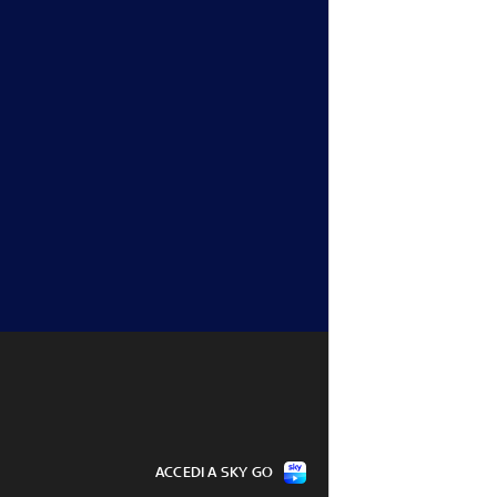
ua per Zirkzee: Man 
Napoli, nuovi contatti con il 
al prestito
Chelsea per Badiashile
07 ago - 12:28
ACCEDI A SKY GO