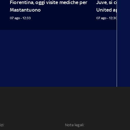
Fiorentina, oggi visite mediche per 
Juve, si contin
Mastantuono
United aperto 
07 ago - 12:33
07 ago - 12:30
izi:
Note legali: