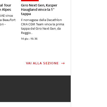
 al Tour
Giro Next Gen, Kasper
 Alpes
Haugland vince la 1^
tappa
 UAE vince
da Beaufort
Il norvegese della Decathlon
son -
CMA CGM Team vince la prima
tappa del Giro Next Gen, da
Reggio...
14 giu - 16:36
VAI ALLA SEZIONE