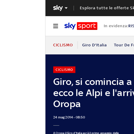
Esplora tutte le offerte S
In evidenza:
RI
CICLISMO
Giro D'Italia
Tour De F
CICLISMO
Giro, si comincia a 
ecco le Alpi e l'arr
Oropa
24 mag 2014 - 08:50
A Oropa il Giro d'Italia avrà il primo assaggio delle