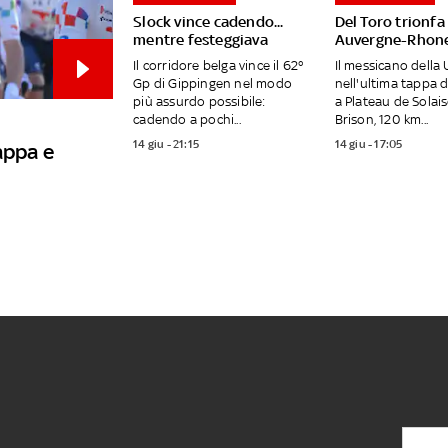
Slock vince cadendo...
Del Toro trionfa
mentre festeggiava
Auvergne-Rhone
Il corridore belga vince il 62°
Il messicano della
Gp di Gippingen nel modo
nell'ultima tappa 
più assurdo possibile:
a Plateau de Solai
cadendo a pochi...
Brison, 120 km...
14 giu - 21:15
14 giu - 17:05
appa e