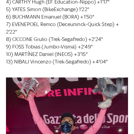
4) CARTHY Hugh (EF Education-Nippo) +1'17"
5) YATES Simon (BikeExchange) 1'22"
6) BUCHMANN Emanuel (BORA) +1'50"
7) EVENEPOEL Remco (Deceuninck-Quick Step) +
2'22"
8) CICCONE Giulio (Trek-Segafredo) +2'24"
9) FOSS Tobias (Jumbo-Visma) +2'49"
10) MARTÍNEZ Daniel (INEOS) +3'15"
13) NIBALI Vincenzo (Trek-Segafredo) +4'04"