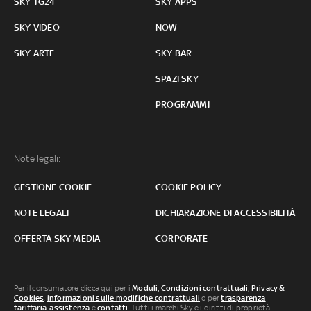
SKY TG24
SKY APPS
SKY VIDEO
NOW
SKY ARTE
SKY BAR
SPAZI SKY
PROGRAMMI
Note legali:
GESTIONE COOKIE
COOKIE POLICY
NOTE LEGALI
DICHIARAZIONE DI ACCESSIBILITÀ
OFFERTA SKY MEDIA
CORPORATE
Per il consumatore clicca qui per i
Moduli, Condizioni contrattuali
,
Privacy &
Cookies
,
informazioni sulle modifiche contrattuali
o per
trasparenza
tariffaria
,
assistenza
e
contatti
. Tutti i marchi Sky e i diritti di proprietà