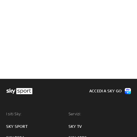
ACCEDI A SKY GO
I siti Sky:
Servizi:
SKY SPORT
SKY TV