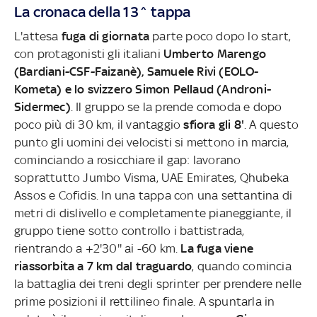
La cronaca della 13^ tappa
L'attesa
fuga di giornata
parte poco dopo lo start,
con protagonisti gli italiani
Umberto Marengo
(Bardiani-CSF-Faizanè), Samuele Rivi (EOLO-
Kometa) e lo svizzero Simon Pellaud (Androni-
Sidermec)
. Il gruppo se la prende comoda e dopo
poco più di 30 km, il vantaggio
sfiora gli 8'
. A questo
punto gli uomini dei velocisti si mettono in marcia,
cominciando a rosicchiare il gap: lavorano
soprattutto Jumbo Visma, UAE Emirates, Qhubeka
Assos e Cofidis. In una tappa con una settantina di
metri di dislivello e completamente pianeggiante, il
gruppo tiene sotto controllo i battistrada,
rientrando a +2'30'' ai -60 km.
La fuga viene
riassorbita a 7 km dal traguardo
, quando comincia
la battaglia dei treni degli sprinter per prendere nelle
prime posizioni il rettilineo finale. A spuntarla in