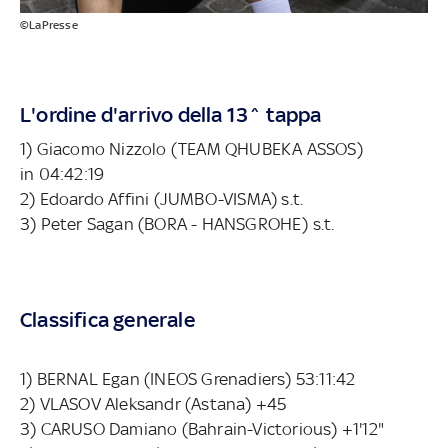
©LaPresse
L'ordine d'arrivo della 13^ tappa
1) Giacomo Nizzolo (TEAM QHUBEKA ASSOS)
in 04:42:19
2) Edoardo Affini (JUMBO-VISMA) s.t.
3) Peter Sagan (BORA - HANSGROHE) s.t.
Classifica generale
1) BERNAL Egan (INEOS Grenadiers) 53:11:42
2) VLASOV Aleksandr (Astana) +45
3) CARUSO Damiano (Bahrain-Victorious) +1'12"