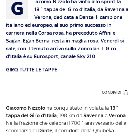
G
iacomo Nizzolo ha vinto allo sprint la
13^ tappa del Giro d'Italia, da Ravenna a
Verona, dedicata a Dante. Il campione
italiano ed europeo, al suo primo successo in
carriera nella Corsa rosa, ha preceduto Affini e
Sagan. Egan Bernal resta in maglia rosa. Venerdì si
sale, con il temuto arrivo sullo Zoncolan.
Il Giro
d'Italia è su Eurosport, canale Sky 210
GIRO, TUTTE LE TAPPE
CONDIVIDI
Giacomo Nizzolo
ha conquistato in volata la
13^
tappa del Giro d'Italia
, 198 km da
Ravenna
a
Verona
.
Nella frazione che celebra il 700^ anniversario della
scomparsa di
Dante
, il corridore della Qhubeka