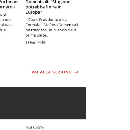
 Portimao:
Domenicali: "Stagione
ornaroli
potrebbe finire in
Europa"
o di
 Lando
Il Ceo e Presidente della
volata a
Formula 1 Stefano Domenicali
ue...
ha tracciato un bilancio della
prima parte...
29 lug - 14:55
VAI ALLA SEZIONE
PUBBLICITÀ