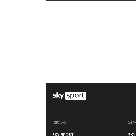
I siti Sky:
Serv
SKY SPORT
SKY