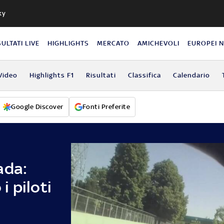
ky
SULTATI LIVE
HIGHLIGHTS
MERCATO
AMICHEVOLI
EUROPEI 
Video
Highlights F1
Risultati
Classifica
Calendario
Google Discover
Fonti Preferite
ada:
 piloti