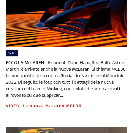
1/18
ECCO LA McLAREN -
E sono 4! Dopo Haas, Red Bull e Aston
Martin, è arrivata anche la nuova
McLaren
. Si chiama
MCL36
la monoposto della coppia
Ricciardo
-
Norris
per il Mondiale
2022. Di seguito le foto con tutti i dettagli della nuova
creatura del team di Woking, con i piloti che sono
arrivati
all'evento su due sueprcar...
VIDEO. La nuova McLaren MCL36