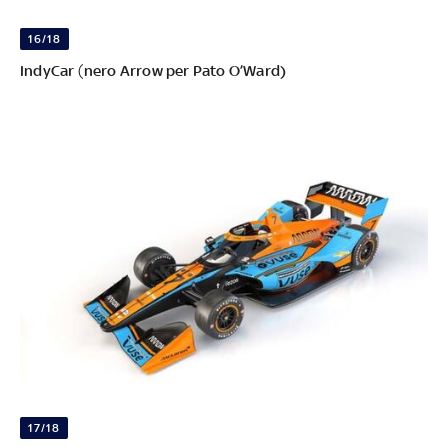
16/18
IndyCar
(
nero Arrow per Pato O’Ward)
17/18