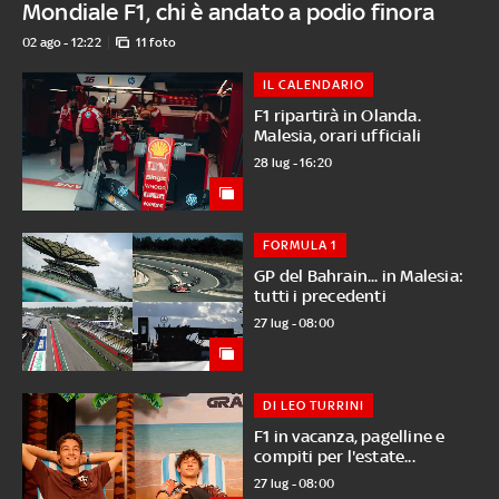
Mondiale F1, chi è andato a podio finora
02 ago - 12:22
11 foto
IL CALENDARIO
F1 ripartirà in Olanda.
Malesia, orari ufficiali
28 lug - 16:20
FORMULA 1
GP del Bahrain... in Malesia:
tutti i precedenti
27 lug - 08:00
DI LEO TURRINI
F1 in vacanza, pagelline e
compiti per l'estate...
27 lug - 08:00