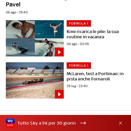
Pavel
06 ago - 19:40
FORMULA 1
Kimi ricarica le pile: la sua
routine in vacanza
04 ago - 20:09
FORMULA 1
McLaren, test a Portimao: in
pista anche Fornaroli
29 lug - 23:40
PUBBLICITÀ
Tutto Sky a 9€ per 30 giorni