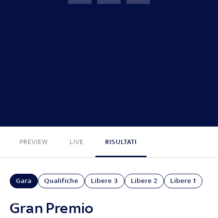
GP Italia
FINE
PREVIEW
LIVE
RISULTATI
Gara
Qualifiche
Libere 3
Libere 2
Libere 1
Gran Premio