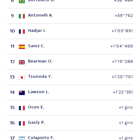
8
+58''484
9
Antonelli A.
+59''762
10
Hadjar I.
+1'03''891
11
Sainz C.
+1'04''469
12
Bearman O.
+1'19''288
13
Tsunoda Y.
+1'20''701
14
Lawson L.
+1'22''351
15
Ocon E.
+1 giro
16
Gasly P.
+1 giro
17
Colapinto F.
+1 giro