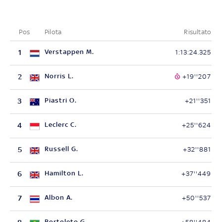
Pos
Pilota
Risultato
1
Verstappen M.
1:13:24.325
2
Norris L.
+19''207
3
Piastri O.
+21''351
4
Leclerc C.
+25''624
5
Russell G.
+32''881
6
Hamilton L.
+37''449
7
Albon A.
+50''537
Bortoleto G.