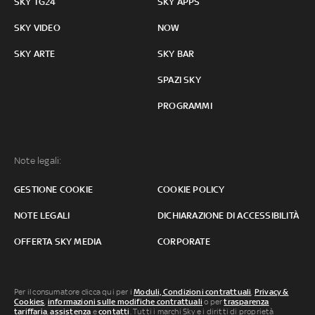
SKY TG24
SKY APPS
SKY VIDEO
NOW
SKY ARTE
SKY BAR
SPAZI SKY
PROGRAMMI
Note legali:
GESTIONE COOKIE
COOKIE POLICY
NOTE LEGALI
DICHIARAZIONE DI ACCESSIBILITÀ
OFFERTA SKY MEDIA
CORPORATE
Per il consumatore clicca qui per i
Moduli, Condizioni contrattuali
,
Privacy &
Cookies
,
informazioni sulle modifiche contrattuali
o per
trasparenza
tariffaria
,
assistenza
e
contatti
. Tutti i marchi Sky e i diritti di proprietà