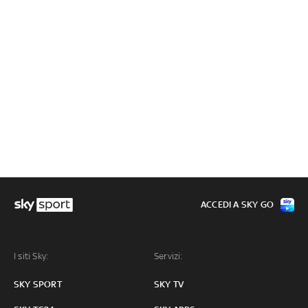
ACCEDI A SKY GO
I siti Sky:
Servizi:
SKY SPORT
SKY TV