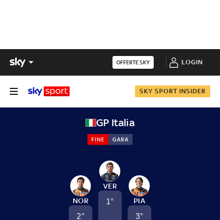
LOGIN
OFFERTE SKY
SKY SPORT INSIDER
GP Italia
FINE
GARA
VER
NOR
PIA
1
°
2
°
3
°