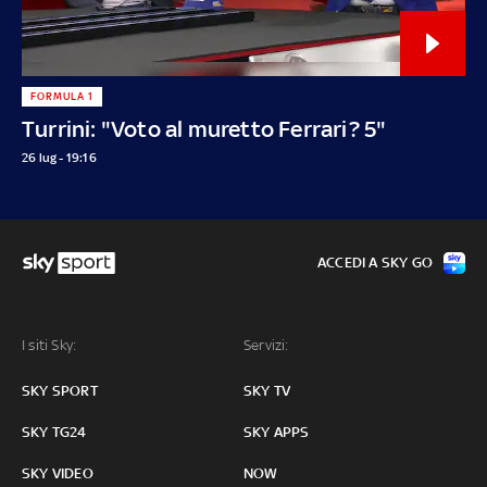
FORMULA 1
Turrini: "Voto al muretto Ferrari? 5"
26 lug - 19:16
ACCEDI A SKY GO
I siti Sky:
Servizi:
SKY SPORT
SKY TV
SKY TG24
SKY APPS
SKY VIDEO
NOW