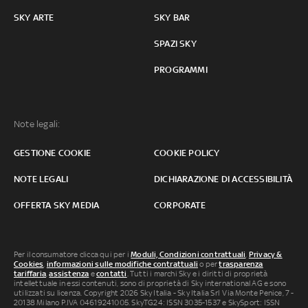
SKY ARTE
SKY BAR
SPAZI SKY
PROGRAMMI
Note legali:
GESTIONE COOKIE
COOKIE POLICY
NOTE LEGALI
DICHIARAZIONE DI ACCESSIBILITÀ
OFFERTA SKY MEDIA
CORPORATE
Per il consumatore clicca qui per i
Moduli, Condizioni contrattuali
,
Privacy &
Cookies
,
informazioni sulle modifiche contrattuali
o per
trasparenza
tariffaria
,
assistenza
e
contatti
. Tutti i marchi Sky e i diritti di proprietà
intellettuale in essi contenuti, sono di proprietà di Sky international AG e sono
utilizzati su licenza. Copyright 2026 Sky Italia - Sky Italia Srl Via Monte Penice, 7 -
20138 Milano P.IVA 04619241005. SkyTG24: ISSN 3035-1537 e SkySport: ISSN