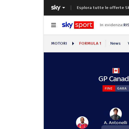
Esplora tutte le offerte S
In evidenza:
RI
MOTORI
FORMULA 1
News
GP Cana
FINE
GARA
A. Antonelli