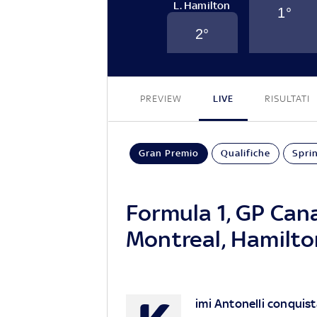
L. Hamilton
1
°
2
°
PREVIEW
LIVE
RISULTATI
Gran Premio
Qualifiche
Spri
Formula 1, GP Cana
Montreal, Hamilto
imi Antonelli conquis