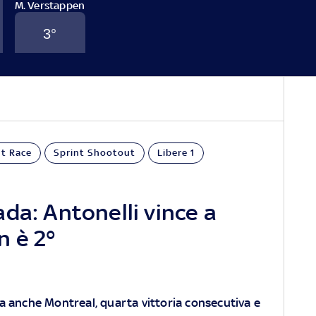
M. Verstappen
3
°
GP Canada
FINE
GARA
nt Race
Sprint Shootout
Libere 1
da: Antonelli vince a
n è 2°
ta anche Montreal, quarta vittoria consecutiva e