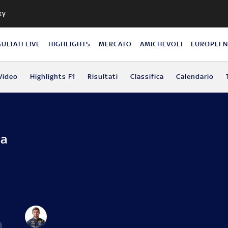
ky
SULTATI LIVE
HIGHLIGHTS
MERCATO
AMICHEVOLI
EUROPEI 
Video
Highlights F1
Risultati
Classifica
Calendario
da