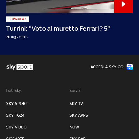
FORMULA 1
Turrini: "Voto al muretto Ferrari? 5"
26 lug - 19:16
ACCEDI A SKY GO
I siti Sky:
Servizi:
SKY SPORT
SKY TV
SKY TG24
SKY APPS
SKY VIDEO
NOW
SKY ARTE
SKY BAR