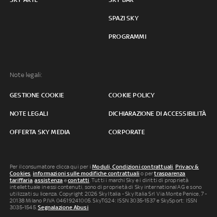
SPAZI SKY
PROGRAMMI
Note legali:
GESTIONE COOKIE
COOKIE POLICY
NOTE LEGALI
DICHIARAZIONE DI ACCESSIBILITÀ
OFFERTA SKY MEDIA
CORPORATE
Per il consumatore clicca qui per i
Moduli, Condizioni contrattuali
,
Privacy &
Cookies
,
informazioni sulle modifiche contrattuali
o per
trasparenza
tariffaria
,
assistenza
e
contatti
. Tutti i marchi Sky e i diritti di proprietà
intellettuale in essi contenuti, sono di proprietà di Sky international AG e sono
utilizzati su licenza. Copyright 2026 Sky Italia - Sky Italia Srl Via Monte Penice, 7 -
20138 Milano P.IVA 04619241005. SkyTG24: ISSN 3035-1537 e SkySport: ISSN
3035-1545.
Segnalazione Abusi