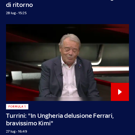
di ritorno
28 lug - 15:25
FORMULA 1
Turrini: "In Ungheria delusione Ferrari,
bravissimo Kimi"
27 lug - 16:49